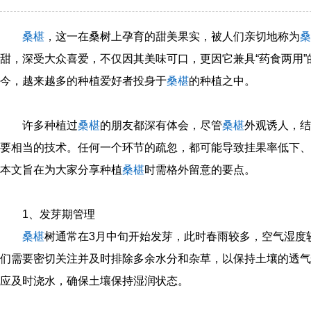
桑椹
，这一在桑树上孕育的甜美果实，被人们亲切地称为
桑
甜，深受大众喜爱，不仅因其美味可口，更因它兼具“药食两用
今，越来越多的种植爱好者投身于
桑椹
的种植之中。
许多种植过
桑椹
的朋友都深有体会，尽管
桑椹
外观诱人，结
要相当的技术。任何一个环节的疏忽，都可能导致挂果率低下、
本文旨在为大家分享种植
桑椹
时需格外留意的要点。
1、发芽期管理
桑椹
树通常在3月中旬开始发芽，此时春雨较多，空气湿度
们需要密切关注并及时排除多余水分和杂草，以保持土壤的透气
应及时浇水，确保土壤保持湿润状态。