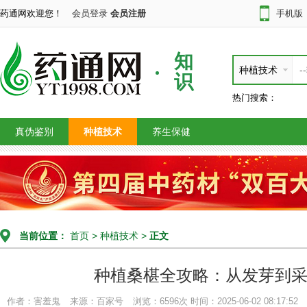
药通网欢迎您！
会员登录
会员注册
手机版
知
种植技术
识
热门搜索：
真伪鉴别
种植技术
养生保健
当前位置：
首页
>
种植技术
>
正文
种植桑椹全攻略：从发芽到
作者：害羞鬼
来源：百家号
浏览：6596次
时间：2025-06-02 08:17:52