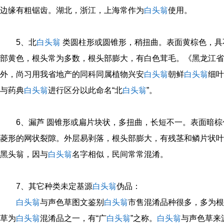
边缘有粗锯齿。湖北，浙江，上海常作为
白头翁
使用。
5、北
白头翁
类圆柱形或圆锥形，稍扭曲。表面黄棕色，具
部黄色，根头常为多数，根头部膨大，有白色茸毛。《黑龙江省
外，尚习用我省地产的同科同属植物兴安
白头翁
朝鲜
白头翁
细叶
与药典
白头翁
进行区分以此命名“北
白头翁
”。
6、漏芦 圆锥形或扁片块状，多扭曲，长短不一。表面暗
菱形的网状裂隙。外层易剥落，根头部膨大，有残茎和鳞片状叶
黑头翁，因与
白头翁
名字相似，民间常常混淆。
7、其它种类未定基源
白头翁
伪品：
白头翁
与声色草图文鉴别
白头翁
市售混淆品种很多，多为根
草为
白头翁
混淆品之一，有“广
白头翁
”之称。
白头翁
与声色草来