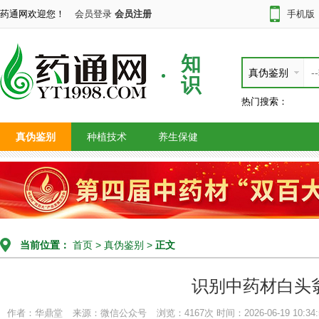
药通网欢迎您！
会员登录
会员注册
手机版
知
真伪鉴别
识
热门搜索：
真伪鉴别
种植技术
养生保健
当前位置：
首页
>
真伪鉴别
>
正文
识别中药材白头
作者：华鼎堂
来源：微信公众号
浏览：4167次
时间：2026-06-19 10:34: