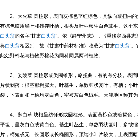
2、大火草 圆柱形，表面灰棕色至红棕色，具纵向或扭曲
有棕色膜质鳞叶和残存叶柄，根头及叶柄密生白色茸毛。这个东
白头翁
的名字“甘肃
白头翁
”。依《静宁州志》，《重修定西县志
典
白头翁
相区别，故《甘肃中药材标准》收载为“甘肃
白头翁
”
此处野棉花与植物野棉花为同科同属两种植物。
3、委陵菜 圆柱形或类圆锥形，略扭曲，有的有分枝。表
片状剥落；根茎部稍膨大。叶基生，单数羽状复叶，有柄；小叶1
裂，下表面和叶柄均灰白色，密被灰白色绒毛。天津地区称其为
4、翻白草 块根呈纺锤形或圆柱形。表面黄棕色或暗褐色
平坦，呈灰白色或黄白色。基生叶丛生，单数羽状复叶，多皱缩弯
片，柄短或无，长圆形或长椭圆形，顶端小叶片较大，上表面暗