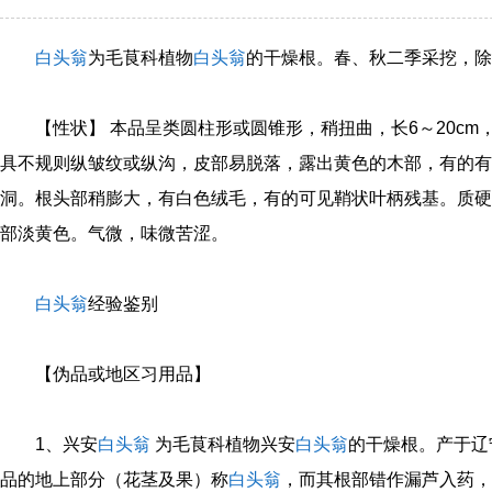
白头翁
为毛茛科植物
白头翁
的干燥根。春、秋二季采挖，除
【性状】 本品呈类圆柱形或圆锥形，稍扭曲，长6～20cm，
具不规则纵皱纹或纵沟，皮部易脱落，露出黄色的木部，有的有
洞。根头部稍膨大，有白色绒毛，有的可见鞘状叶柄残基。质硬
部淡黄色。气微，味微苦涩。
白头翁
经验鉴别
【伪品或地区习用品】
1、兴安
白头翁
为毛茛科植物兴安
白头翁
的干燥根。产于辽
品的地上部分（花茎及果）称
白头翁
，而其根部错作漏芦入药，