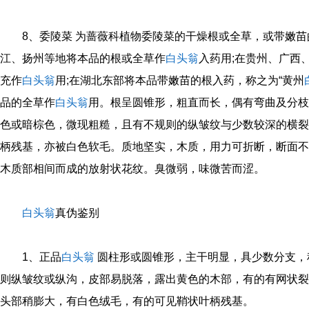
8、委陵菜 为蔷薇科植物委陵菜的干燥根或全草，或带嫩
江、扬州等地将本品的根或全草作
白头翁
入药用;在贵州、广西
充作
白头翁
用;在湖北东部将本品带嫩苗的根入药，称之为“黄州
品的全草作
白头翁
用。根呈圆锥形，粗直而长，偶有弯曲及分枝，长
色或暗棕色，微现粗糙，且有不规则的纵皱纹与少数较深的横裂
柄残基，亦被白色软毛。质地坚实，木质，用力可折断，断面不
木质部相间而成的放射状花纹。臭微弱，味微苦而涩。
白头翁
真伪鉴别
1、正品
白头翁
圆柱形或圆锥形，主干明显，具少数分支，
则纵皱纹或纵沟，皮部易脱落，露出黄色的木部，有的有网状裂
头部稍膨大，有白色绒毛，有的可见鞘状叶柄残基。