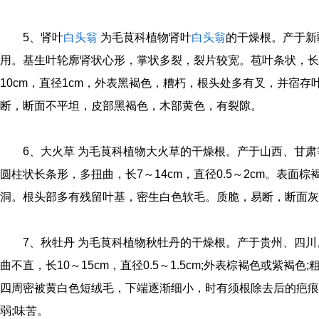
5、肾叶
白头翁
为毛茛科植物肾叶
白头翁
的干燥根。产于新
用。基生叶轮廓肾状心形，掌状多裂，裂片较宽。苞叶条状，长约
10cm，直径1cm，外表黑褐色，糟朽，根头处多有叉，并宿
断，断面不平坦，皮部黑褐色，木部黄色，有裂隙。
6、大火草 为毛茛科植物大火草的干燥根。产于山西、甘
圆柱状长条形，多扭曲，长7～14cm，直径0.5～2cm。表
洞。根头部多有残留叶基，密生白色软毛。质脆，易断，断面灰
7、秋牡丹 为毛茛科植物秋牡丹的干燥根。产于贵州、四
曲不直，长10～15cm，直径0.5～1.5cm;外表棕褐色或紫褐
四周密被黄白色短绒毛，下端逐渐细小，时有须根除去后的疤痕
弱;味苦。