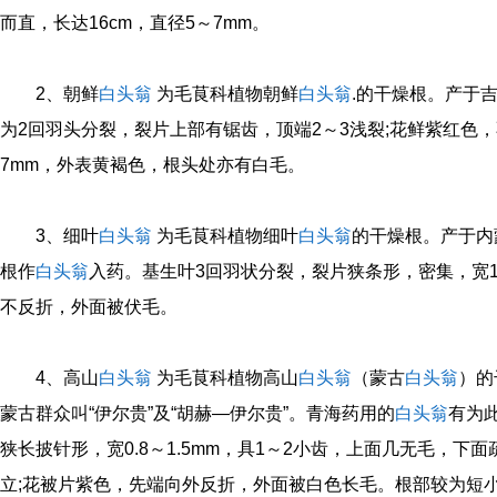
而直，长达16cm，直径5～7mm。
2、朝鲜
白头翁
为毛茛科植物朝鲜
白头翁
.的干燥根。产于
为2回羽头分裂，裂片上部有锯齿，顶端2～3浅裂;花鲜紫红色，
7mm，外表黄褐色，根头处亦有白毛。
3、细叶
白头翁
为毛茛科植物细叶
白头翁
的干燥根。产于内
根作
白头翁
入药。基生叶3回羽状分裂，裂片狭条形，密集，宽1～
不反折，外面被伏毛。
4、高山
白头翁
为毛茛科植物高山
白头翁
（蒙古
白头翁
）的
蒙古群众叫“伊尔贵”及“胡赫—伊尔贵”。青海药用的
白头翁
有为
狭长披针形，宽0.8～1.5mm，具1～2小齿，上面几无毛，
立;花被片紫色，先端向外反折，外面被白色长毛。根部较为短