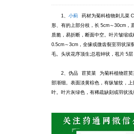
1、
小蓟
药材为菊科植物刺儿菜 Cirs
形、有的上部分枝，长 5cm～30cm，直
质脆，易折断，断面中空。叶片皱缩或破
0.5cm～3cm，全缘或微齿裂至羽
毛。头状花序顶生;总苞钟状，苞片 5
2、伪品 苣荬菜 为菊科植物苣荬菜 So
部渐细。表面淡黄棕色，有纵皱纹，上
叶。叶片灰绿色，有稀疏缺刻或羽状浅