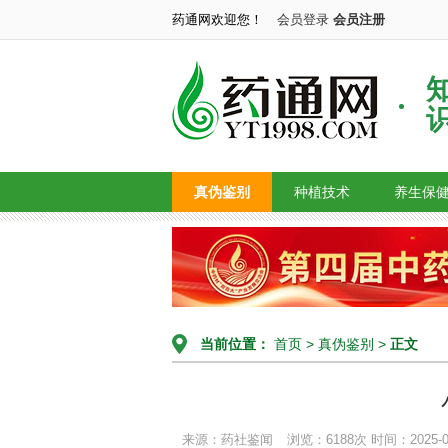
药通网欢迎您！
会员登录
会员注册
真伪鉴别
种植技术
养生保
当前位置：
首页
>
真伪鉴别
>
正文
来源：药社鉴闻
浏览：6188次
时间：2025-05