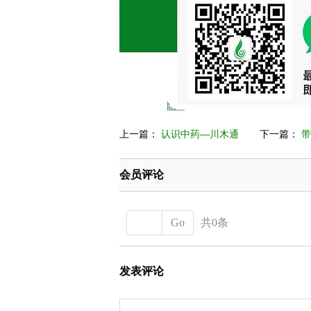
上一篇：
认识中药—川木通
下一篇：
带
会员评论
Go
共0条
发表评论