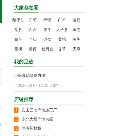
大家都在看
酸枣仁
白芍
蝉蜕
白术
连翘
党参
百合
麦冬
太子参
黄连
白芷
当归
砂仁
黄精
黄芩
元胡
黄芪
牡丹皮
甘草
天麻
我的足迹
小蓟真伪鉴别方法
于2026-08-07 12:10:33访问
店铺推荐
1
文山三七产地加工厂
2
东北大货产地供应
复
3
两省药材栈