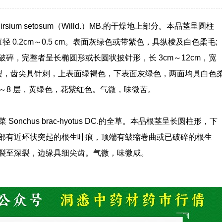
ium setosum（Willd.）MB.的干燥地上部分。本品茎呈圆柱
径 0.2cm～0.5 cm。表面灰绿色或带紫色，具纵棱及白色柔毛;
碎，完整者呈长椭圆形或长圆状披针形，长 3cm～12cm，宽
状深裂，齿尖具针刺，上表面绿褐色，下表面灰绿色，两面均具白色
层～8 层，黄绿色，花紫红色。气微，味微苦。
nchus brac-hyotus DC.的全草。本品根茎呈长圆柱形，下
部有近环状突起的根生叶痕，顶端有皱缩卷曲或已破碎的根生
裂至深裂，边缘具细尖齿。气微，味微咸。