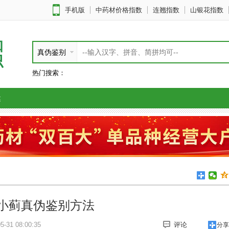
手机版
中药材价格指数
连翘指数
山银花指数
知
真伪鉴别
识
热门搜索：
健
小蓟真伪鉴别方法
-31 08:00:35
评论
分享