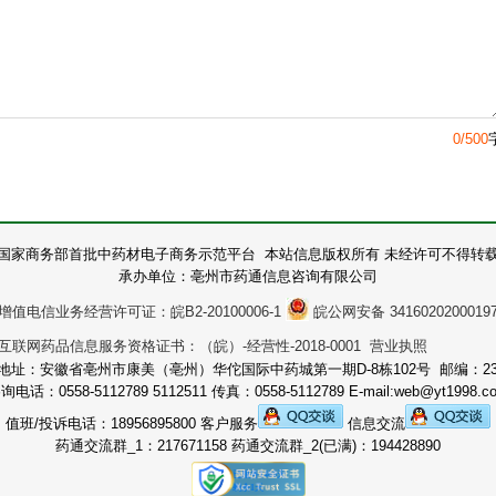
0/500
国家商务部首批中药材电子商务示范平台 本站信息版权所有 未经许可不得转
承办单位：亳州市药通信息咨询有限公司
增值电信业务经营许可证：皖B2-20100006-1
皖公网安备 3416020200019
互联网药品信息服务资格证书：（皖）-经营性-2018-0001 营业执照
地址：安徽省亳州市康美（亳州）华佗国际中药城第一期D-8栋102号 邮编：236
询电话：0558-5112789 5112511 传真：0558-5112789 E-mail:web@yt1998.c
值班/投诉电话：18956895800 客户服务
信息交流
药通交流群_1：217671158 药通交流群_2(已满)：194428890