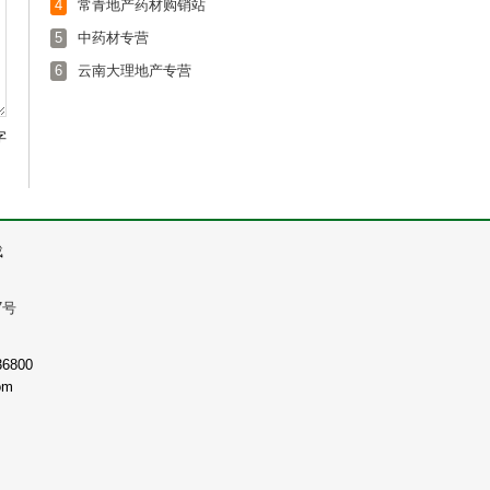
4
常青地产药材购销站
5
中药材专营
6
云南大理地产专营
字
载
7号
800
om