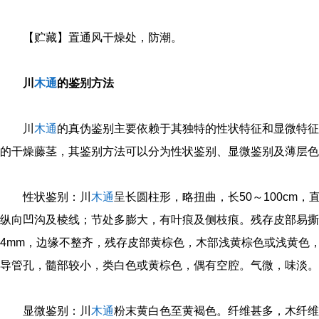
【贮藏】置通风干燥处，防潮。
川
木通
的鉴别方法
川
木通
的真伪鉴别主要依赖于其独特的性状特征和显微特征
的干燥藤茎，‌其鉴别方法可以分为性状鉴别、‌显微鉴别及薄层
性状鉴别：‌川
木通
呈长圆柱形，‌略扭曲，‌长50～100cm，‌
纵向凹沟及棱线；‌节处多膨大，‌有叶痕及侧枝痕。‌残存皮部易撕裂
4mm，‌边缘不整齐，‌残存皮部黄棕色，‌木部浅黄棕色或浅黄色
导管孔，‌髓部较小，‌类白色或黄棕色，‌偶有空腔。‌气微，‌味淡。‌
显微鉴别：‌川
木通
粉末黄白色至黄褐色。‌纤维甚多，‌木纤维长