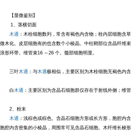
【显微鉴别】
1、茎横切面
木通
：木栓细胞数列，常含有褐色内含物；栓内层细胞含草
微木化。皮层细胞有的也含数个小棱晶。中柱鞘部位含晶纤维束
浪形环带。维管束16 ～26 个。髓部细胞明显。
三叶
木通
：与
木通
极相似，主要区别为木栓细胞无褐色内含
白
木通
：主要区别为含晶石细胞群仅存在于射线外侧；维管束
2、粉末
木通
：浅棕色或棕色。含晶石细胞方形或长方形，胞腔内含
胞腔内含密集的小棱晶，周围常可见含晶石细胞。木纤维长梭形