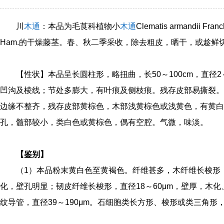
川
木通
：本品为毛茛科植物小
木通
Clematis armandii Fra
Ham.的干燥藤茎。春、秋二季采收，除去粗皮，晒干，或趁鲜
【性状】本品呈长圆柱形，略扭曲，长50～100cm，直径2
凹沟及棱线；节处多膨大，有叶痕及侧枝痕。残存皮部易撕裂。
边缘不整齐，残存皮部黄棕色，木部浅黄棕色或浅黄色，有黄白
孔，髓部较小，类白色或黄棕色，偶有空腔。气微，味淡。
【鉴别】
（1）本品粉末黄白色至黄褐色。纤维甚多，木纤维长梭形，
化，壁孔明显；韧皮纤维长梭形，直径18～60μm，壁厚，木
纹导管，直径39～190μm。石细胞类长方形、梭形或类三角