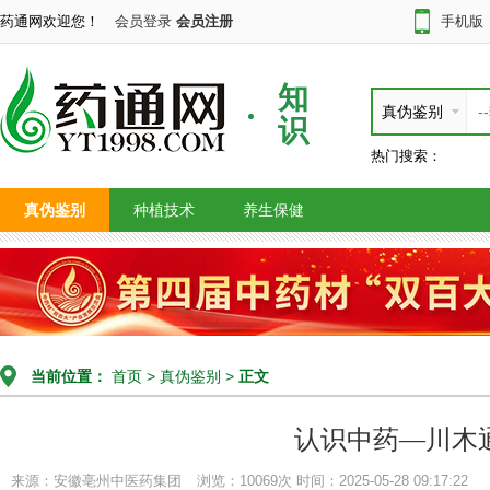
药通网欢迎您！
会员登录
会员注册
手机版
知
真伪鉴别
识
热门搜索：
真伪鉴别
种植技术
养生保健
当前位置：
首页
>
真伪鉴别
>
正文
认识中药—川木
来源：安徽亳州中医药集团
浏览：10069次
时间：2025-05-28 09:17:22