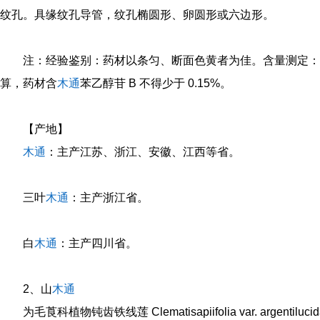
纹孔。具缘纹孔导管，纹孔椭圆形、卵圆形或六边形。
注：经验鉴别：药材以条匀、断面色黄者为佳。含量测定：
算，药材含
木通
苯乙醇苷 B 不得少于 0.15%。
【产地】
木通
：主产江苏、浙江、安徽、江西等省。
三叶
木通
：主产浙江省。
白
木通
：主产四川省。
2、山
木通
为毛莨科植物钝齿铁线莲 Clematisapiifolia var. argentilucida ( 