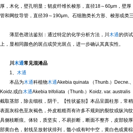
厚，‌木化，‌壁孔明显；‌韧皮纤维长梭形，‌直径18～60μm，‌壁
管和网纹导管，‌直径39～190μm。‌石细胞类长方形、‌梭形或类
薄层色谱法鉴别：‌通过特定的化学分析方法，‌川
木通
的供试
上，‌显相同颜色的斑点或荧光斑点，‌进一步确认其真实性。‌
川
木通
常见混淆品
1、
木通
本品为
木通
科植物
木通
Akebia quinata （Thunb.）Decne
Koidz.或白
木通
Akebia trifoliata（Thunb.）Koidz. var. 
截取茎部，除去细枝，阴干。【性状鉴别】本品呈圆柱形，常稍扭曲，
表面灰棕色至灰褐色，外皮粗糙而有许多不规则的裂纹或纵沟纹
具侧枝断痕。体轻，质坚实，不易折断，断面不整齐，皮部较厚
部黄白色，射线呈放射状排列，髓小或有时中空，黄白色或黄棕