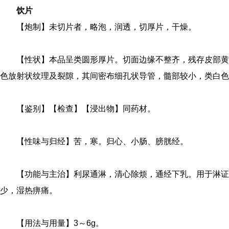
饮片
【炮制】未切片者，略泡，润透，切厚片，干燥。
【性状】本品呈类圆形厚片。切面边缘不整齐，残存皮部黄
色放射状纹理及裂隙，其间密布细孔状导管，髓部较小，类白色
【鉴别】【检查】【浸出物】同药材。
【性味与归经】苦，寒。归心、小肠、膀胱经。
【功能与主治】利尿通淋，清心除烦，通经下乳。用于淋证
少，湿热痹痛。
【用法与用量】3～6g。