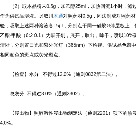
（2）取本品粉末0.5g，加乙醇25ml，加热回流1小时，
作为供试品溶液。另取川
木通
对照药材0.5g，同法制成对照药
验，吸取上述两种溶液各15μl，分别点于同一硅胶G薄层板上，
乙酯-甲酸（6∶2∶0.1）为展开剂，展开，取出，晾干，喷以10
清晰，分别置日光和紫外光灯（365nm）下检视。供试品色谱
相同颜色的斑点或荧光斑点。
【检查】水分 不得过12.0%（通则0832第二法）。
总灰分 不得过3.0%（通则2302）。
【浸出物】照醇溶性浸出物测定法（通则2201）项下的热
4.0%。