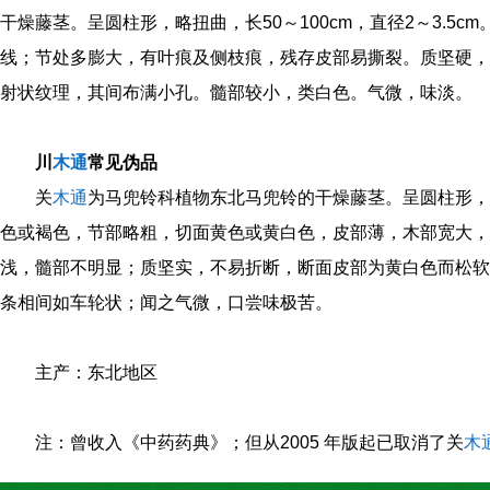
干燥藤茎。呈圆柱形，略扭曲，长50～100cm，直径2～3.5
线；节处多膨大，有叶痕及侧枝痕，残存皮部易撕裂。质坚硬，
射状纹理，其间布满小孔。髓部较小，类白色。气微，味淡。
川
木通
常见伪品
关
木通
为马兜铃科植物东北马兜铃的干燥藤茎。呈圆柱形，
色或褐色，节部略粗，切面黄色或黄白色，皮部薄，木部宽大，
浅，髓部不明显；质坚实，不易折断，断面皮部为黄白色而松软
条相间如车轮状；闻之气微，口尝味极苦。
主产：东北地区
注：曾收入《中药药典》；但从2005 年版起已取消了关
木