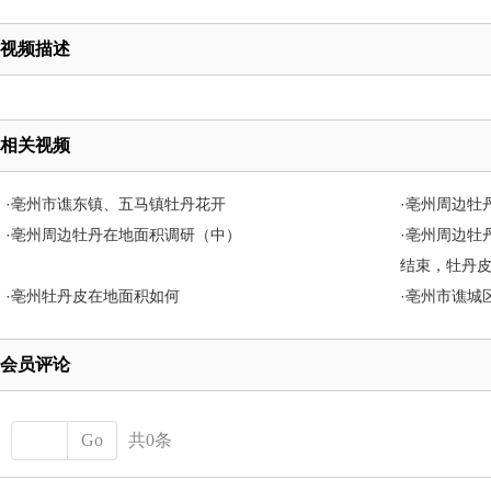
视频描述
相关视频
·
亳州市谯东镇、五马镇牡丹花开
·
亳州周边牡
·
亳州周边牡丹在地面积调研（中）
·
亳州周边牡
结束，牡丹
·
亳州牡丹皮在地面积如何
·
亳州市谯城
会员评论
Go
共0条