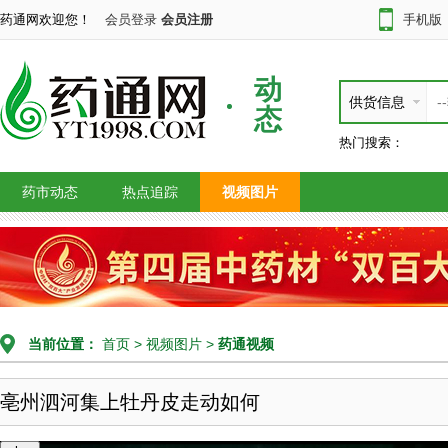
药通网欢迎您！
会员登录
会员注册
手机版
动
供货信息
态
热门搜索：
药市动态
热点追踪
视频图片
当前位置：
首页
>
视频图片
>
药通视频
亳州泗河集上牡丹皮走动如何