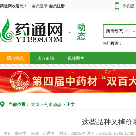
药通网欢迎您！
会员登录
会员注册
手机版
动
药市动态
态
热门搜索：
药市动态
热点追踪
视频图片
当前位置：
首页
>
药市动态
>
正文
这些品种又掉价
作者：郑智文
来源：药通网
浏览：25019次
时间：2025-10-15 09:12:08