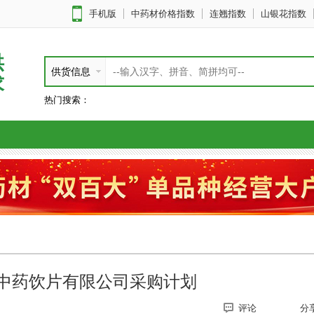
手机版
中药材价格指数
连翘指数
山银花指数
供
供货信息
求
热门搜索：
中药饮片有限公司采购计划
评论
分