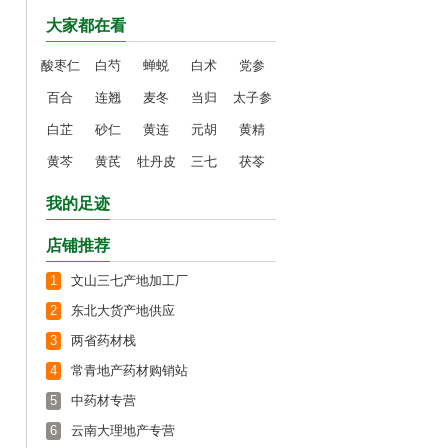
大家都在看
酸枣仁
白芍
蝉蜕
白术
党参
百合
连翘
麦冬
当归
太子参
白芷
砂仁
黄连
元胡
黄精
黄芩
黄芪
牡丹皮
三七
茯苓
我的足迹
店铺推荐
1
文山三七产地加工厂
2
东北大货产地供应
3
两省药材栈
4
常青地产药材购销站
5
中药材专营
6
云南大理地产专营