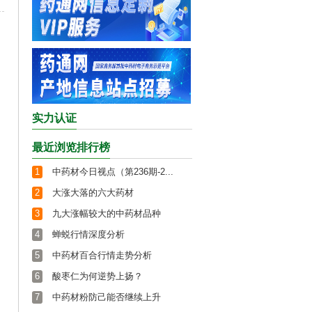
实力认证
最近浏览排行榜
1
中药材今日视点（第236期-2...
2
大涨大落的六大药材
3
九大涨幅较大的中药材品种
4
蝉蜕行情深度分析
5
中药材百合行情走势分析
6
酸枣仁为何逆势上扬？
7
中药材粉防己能否继续上升