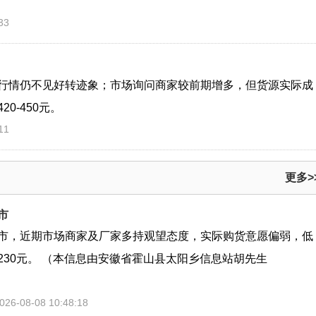
33
行情仍不见好转迹象；市场询问商家较前期增多，但货源实际成
0-450元。
11
更多>
市
市，近期市场商家及厂家多持观望态度，实际购货意愿偏弱，低
-230元。 （本信息由安徽省霍山县太阳乡信息站胡先生
6-08-08 10:48:18