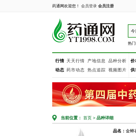
药通网欢迎您！
会员登录
会员注册
今
热门
行情
天天行情
产地信息
品种分析
价
动态
药市动态
热点追踪
视频图片
供
当前位置：
首页
>
品种详细
品名：
金蝉