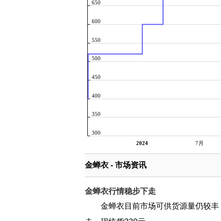
650
600
550
500
450
400
350
300
2024
7月
金蝉衣 - 市场资讯
金蝉衣行情稳步下走
金蝉衣目前市场可供货源量仍较丰