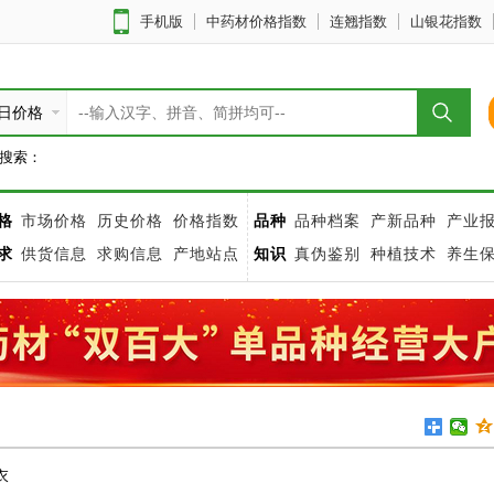
手机版
中药材价格指数
连翘指数
山银花指数
日价格
搜索：
格
市场价格
历史价格
价格指数
品种
品种档案
产新品种
产业
求
供货信息
求购信息
产地站点
知识
真伪鉴别
种植技术
养生
衣