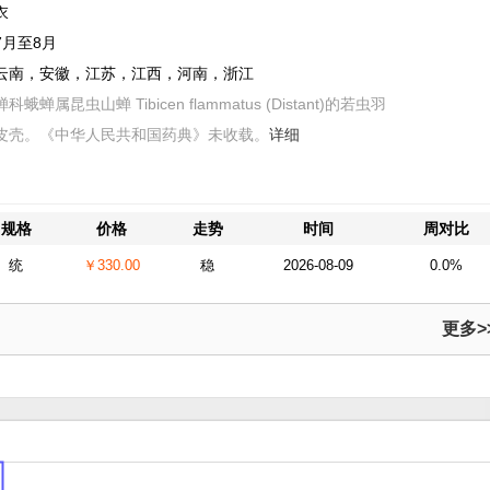
衣
7月至8月
云南，安徽，江苏，江西，河南，浙江
蝉科蛾蝉属昆虫山蝉 Tibicen flammatus (Distant)的若虫羽
皮壳。《中华人民共和国药典》未收载。
详细
规格
价格
走势
时间
周对比
统
￥330.00
稳
2026-08-09
0.0%
更多>