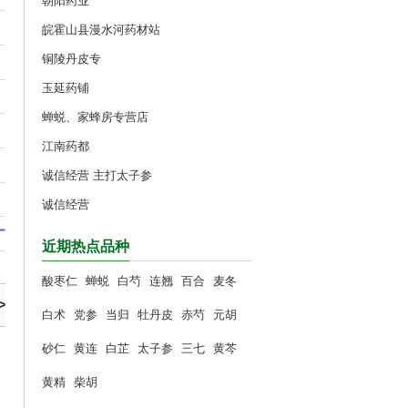
朝阳药业
皖霍山县漫水河药材站
铜陵丹皮专
玉延药铺
蝉蜕、家蜂房专营店
江南药都
诚信经营 主打太子参
诚信经营
近期热点品种
酸枣仁
蝉蜕
白芍
连翘
百合
麦冬
>
白术
党参
当归
牡丹皮
赤芍
元胡
砂仁
黄连
白芷
太子参
三七
黄芩
黄精
柴胡