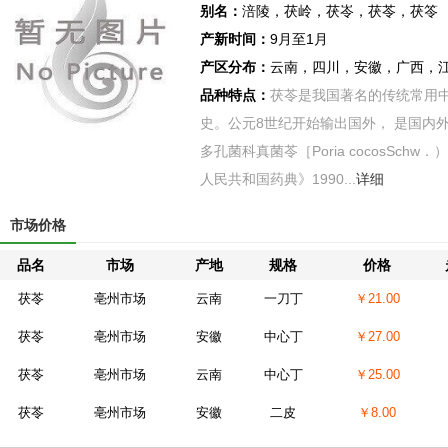
别名：
涪陵，茯岭，茯岺，茯苓，茯笭
产新时间：
9月至1月
产区分布：
云南，四川，安徽，广西，
品种特点：
茯苓是我国著名的传统常用中
史。公元8世纪开始输出国外， 是国内
多孔菌科真菌苓［Poria cocosSchw
人民共和国药典》1990...
详细
市场价格
品名
市场
产地
规格
价格
茯苓
亳州市场
云南
一刀丁
￥21.00
茯苓
亳州市场
安徽
中心丁
￥27.00
茯苓
亳州市场
云南
中心丁
￥25.00
茯苓
亳州市场
安徽
二皮
￥8.00