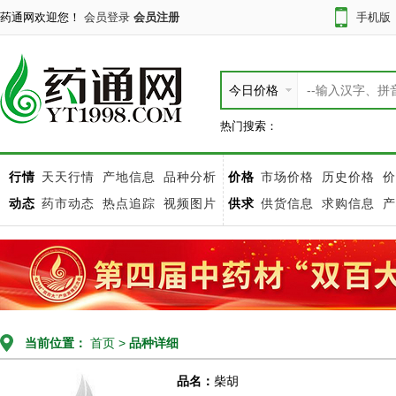
药通网欢迎您！
会员登录
会员注册
手机版
今日价格
热门搜索：
行情
天天行情
产地信息
品种分析
价格
市场价格
历史价格
价
动态
药市动态
热点追踪
视频图片
供求
供货信息
求购信息
产
当前位置：
首页
>
品种详细
品名：
柴胡