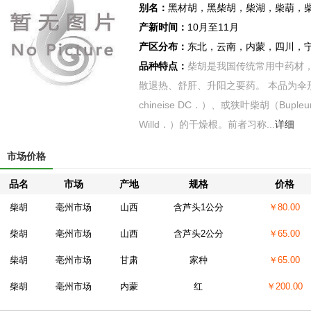
别名：
黑材胡，黑柴胡，柴湖，柴葫，
产新时间：
10月至11月
产区分布：
东北，云南，内蒙，四川，
品种特点：
柴胡是我国传统常用中药材，
散退热、舒肝、升阳之要药。 本品为伞形科
chineise DC．）、或狭叶柴胡（Bupleurum 
Willd．）的干燥根。前者习称...
详细
市场价格
品名
市场
产地
规格
价格
柴胡
亳州市场
山西
含芦头1公分
￥80.00
柴胡
亳州市场
山西
含芦头2公分
￥65.00
柴胡
亳州市场
甘肃
家种
￥65.00
柴胡
亳州市场
内蒙
红
￥200.00