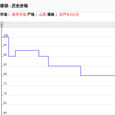
柴胡 - 历史价格
市场：
亳州市场
产地：
山西
规格：
含芦头2公分
100
95
90
85
80
75
70
65
60