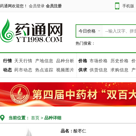
药通网欢迎您！
会员登录
会员注册
手机版
今日价格
热门搜索：
行情
天天行情
产地信息
品种分析
价格
市场价格
历史价格
价
动态
药市动态
热点追踪
视频图片
供求
供货信息
求购信息
产
当前位置：
首页
>
品种详细
品名：
酸枣仁