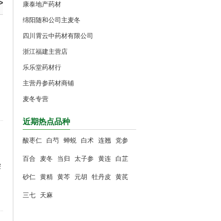
>
康泰地产药材
绵阳随和公司主麦冬
四川霄云中药材有限公司
浙江福建主营店
乐乐堂药材行
主营丹参药材商铺
麦冬专营
近期热点品种
酸枣仁
白芍
蝉蜕
白术
连翘
党参
百合
麦冬
当归
太子参
黄连
白芷
柴
砂仁
黄精
黄芩
元胡
牡丹皮
黄芪
三七
天麻