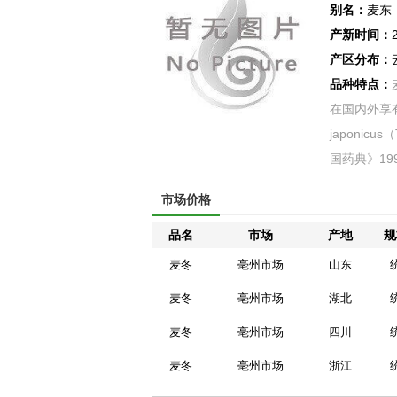
别名：
麦东
产新时间：
产区分布：
品种特点：
在国内外享有
japonic
国药典》199
市场价格
品名
市场
产地
规
麦冬
亳州市场
山东
麦冬
亳州市场
湖北
麦冬
亳州市场
四川
麦冬
亳州市场
浙江