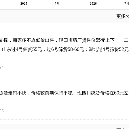
2025
7月
2026
7
更多>
支撑，商家多不愿低价出售，现四川药厂货售价55元上下，一二
；山东过4号筛货55元，过6号筛货58-60元；湖北过4号筛货52元
24
货源走销不快，价格较前期保持平稳，现四川统货价格在60元左
05