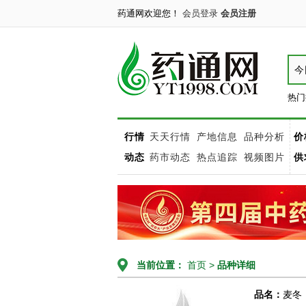
药通网欢迎您！
会员登录
会员注册
今
热门
行情
天天行情
产地信息
品种分析
价
动态
药市动态
热点追踪
视频图片
供
当前位置：
首页
>
品种详细
品名：
麦冬