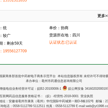
15551311833
更多>
：统
单价：协商
货源所在地：四川
：较广
认证状态:已认证
期：剩余59天
19556127709
国家商务部首批中药材电子商务示范平台 本站信息版权所有 未经许可不得转
承办单位：亳州市药通信息咨询有限公司
增值电信业务经营许可证：皖B2-20100006-1
皖公网安备 3416020200019
互联网药品信息服务资格证书：（皖）-经营性-2018-0001 营业执照
地址：安徽省亳州市康美（亳州）华佗国际中药城第一期D-8栋102号 邮编：236
询电话：0558-5112789 5112511 传真：0558-5112789 E-mail:web@yt1998.c