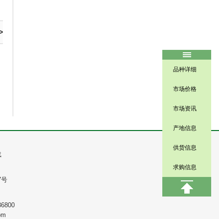
>
品种详细
市场价格
市场资讯
产地信息
供货信息
载
求购信息
7号
800
om