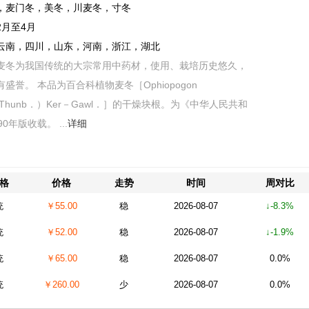
，麦门冬，美冬，川麦冬，寸冬
2月至4月
云南，四川，山东，河南，浙江，湖北
麦冬为我国传统的大宗常用中药材，使用、栽培历史悠久，
盛誉。 本品为百合科植物麦冬［Ophiopogon
us（Thunb．）Ker－Gawl．］的干燥块根。为《中华人民共和
0年版收载。 ...
详细
格
价格
走势
时间
周对比
统
￥55.00
稳
2026-08-07
↓-8.3%
统
￥52.00
稳
2026-08-07
↓-1.9%
统
￥65.00
稳
2026-08-07
0.0%
统
￥260.00
少
2026-08-07
0.0%