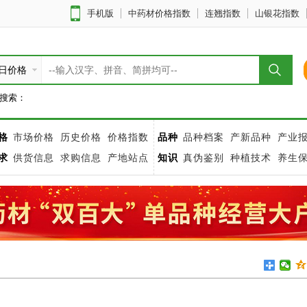
手机版
中药材价格指数
连翘指数
山银花指数
日价格
搜索：
格
市场价格
历史价格
价格指数
品种
品种档案
产新品种
产业
求
供货信息
求购信息
产地站点
知识
真伪鉴别
种植技术
养生