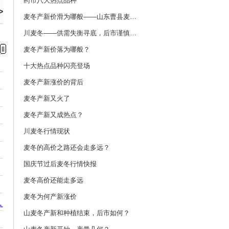
药市八大热点品种
>
麦冬产新价滑为哪般——山东曹县麦冬考察记
川麦冬——供需失衡寻底，后市谨慎观望
麦冬产新价落为哪般？
十大热点品种闪亮登场
麦冬产新涨价的背后
麦冬产新又火了
麦冬产新又成热点？
川麦冬行情现状
麦冬的高价之路还会走多远？
国庆节过后麦冬行情快报
麦冬高价还能走多远
麦冬为何产新涨价
山麦冬产新和种植结束，后市如何？