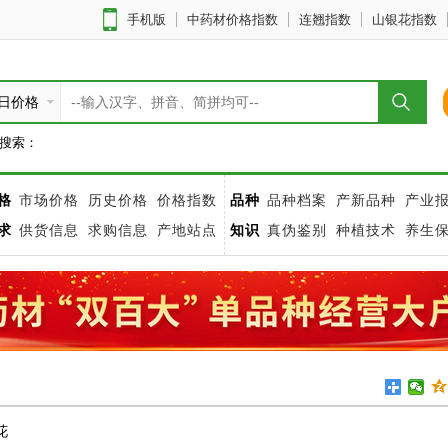
手机版
中药材价格指数
连翘指数
山银花指数
日价格
搜索：
格
市场价格
历史价格
价格指数
品种
品种档案
产新品种
产业
求
供货信息
求购信息
产地站点
知识
真伪鉴别
种植技术
养生
花