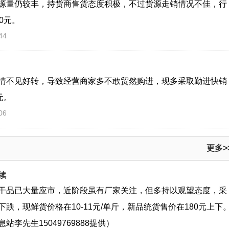
源量仍较丰，持货商售货态度积极，不过货源走销情况不佳，行
0元。
44
情不见好转，导致经营商家多不敢贸然购进，现多采取勤进快销
元。
06
更多>
续
干品已大量应市，近阶段虽有厂家关注，但多持以观望态度，采
跌，现鲜货价格在10-11元/单斤，新品统货售价在180元上下
李先生15049769888提供）