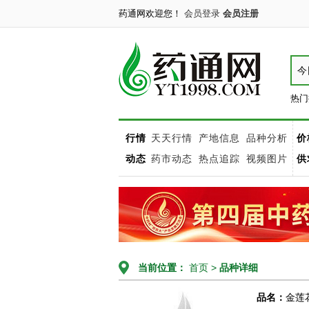
药通网欢迎您！
会员登录
会员注册
今
热门
行情
天天行情
产地信息
品种分析
价
动态
药市动态
热点追踪
视频图片
供
当前位置：
首页
>
品种详细
品名：
金莲