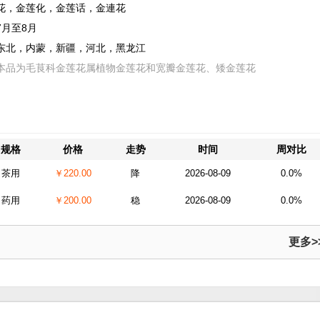
花，金莲化，金莲话，金連花
7月至8月
东北，内蒙，新疆，河北，黑龙江
本品为毛茛科金莲花属植物金莲花和宽瓣金莲花、矮金莲花
规格
价格
走势
时间
周对比
茶用
￥220.00
降
2026-08-09
0.0%
药用
￥200.00
稳
2026-08-09
0.0%
更多>