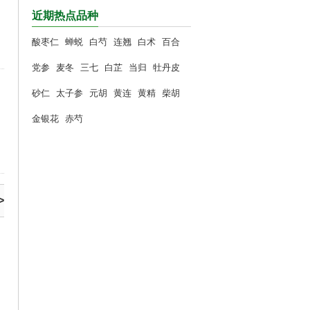
近期热点品种
酸枣仁
蝉蜕
白芍
连翘
白术
百合
党参
麦冬
三七
白芷
当归
牡丹皮
砂仁
太子参
元胡
黄连
黄精
柴胡
金银花
赤芍
>
。