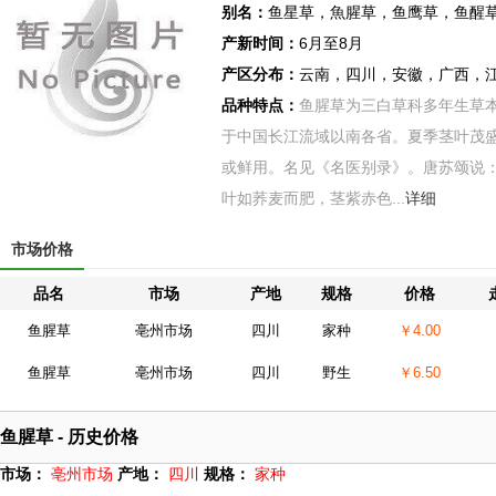
别名：
鱼星草，魚腥草，鱼鹰草，鱼醒
产新时间：
6月至8月
产区分布：
云南，四川，安徽，广西，
品种特点：
鱼腥草为三白草科多年生草
于中国长江流域以南各省。夏季茎叶茂
或鲜用。名见《名医别录》。唐苏颂说：
叶如荞麦而肥，茎紫赤色...
详细
市场价格
品名
市场
产地
规格
价格
鱼腥草
亳州市场
四川
家种
￥4.00
鱼腥草
亳州市场
四川
野生
￥6.50
鱼腥草 - 历史价格
市场：
亳州市场
产地：
四川
规格：
家种