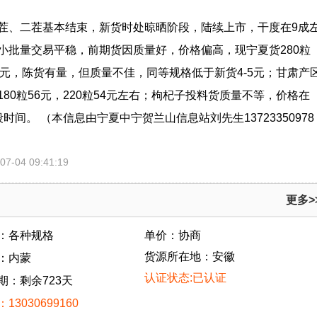
茬、二茬基本结束，新货时处晾晒阶段，陆续上市，干度在9成
小批量交易平稳，前期货因质量好，价格偏高，现宁夏货280粒
7-48元，陈货有量，但质量不佳，同等规格低于新货4-5元；甘肃产
80粒56元，220粒54元左右；枸杞子投料货质量不等，价格在
时间。 （本信息由宁夏中宁贺兰山信息站刘先生13723350978
7-04 09:41:19
更多>
：各种规格
单价：协商
货源所在地：安徽
：内蒙
认证状态:已认证
期：剩余723天
13030699160