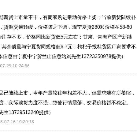
期新货上市量不丰，有商家购进带动价格上扬；当前新货陆续补
货源交易转缓，价格随之下调，现宁夏货280粒价格在58-60
货剩余库存不多，价格同比新货低5元左右；甘肃、青海产区产新继
3元，其余质量与宁夏货同规格低6-7元；枸杞子投料货因厂家要求不
本信息由宁夏中宁贺兰山信息站刘先生13723350978提供）
7-29 10:24:56
品已陆续上市，今年产量较往年相差不大，但需求端有所萎缩，
度，实际购货力度不强，致使行情震荡，交易价格暂不稳定。
3739513240提供）
07-16 10:20:18