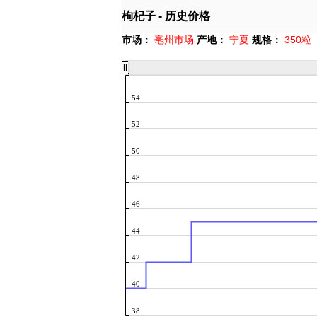
枸杞子 - 历史价格
市场：
亳州市场
产地：
宁夏
规格：
350粒
54
52
50
48
46
44
42
40
38