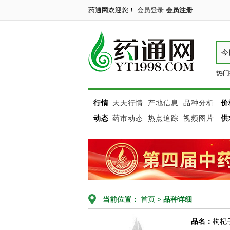
药通网欢迎您！
会员登录
会员注册
今
热门
行情
天天行情
产地信息
品种分析
价
动态
药市动态
热点追踪
视频图片
供
当前位置：
首页
>
品种详细
品名：
枸杞