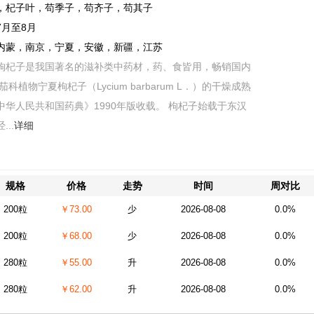
，杞子叶，苟季子，苟齐子，苟其子
7月至8月
内蒙，南京，宁夏，安徽，新疆，江苏
枸杞子是我国著名的滋补类中药材，药、食皆用，畅销国内
科植物宁夏枸杞子（Lycium barbarum L．）的干燥成熟
中华人民共和国药典》1990年版收载。 枸杞子始载于东汉
..
详细
规格
价格
走势
时间
周对比
200粒
￥73.00
少
2026-08-08
0.0%
200粒
￥68.00
少
2026-08-08
0.0%
280粒
￥55.00
升
2026-08-08
0.0%
280粒
￥62.00
升
2026-08-08
0.0%