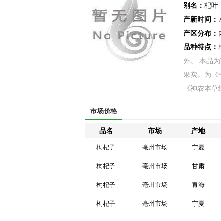
别名：
杞叶
产新时间：
产区分布：
品种特点：
外。 本品为茄
果实。为《
《神农本草经.
市场价格
品名
市场
产地
枸杞子
亳州市场
宁夏
枸杞子
亳州市场
甘肃
枸杞子
亳州市场
青海
枸杞子
亳州市场
宁夏