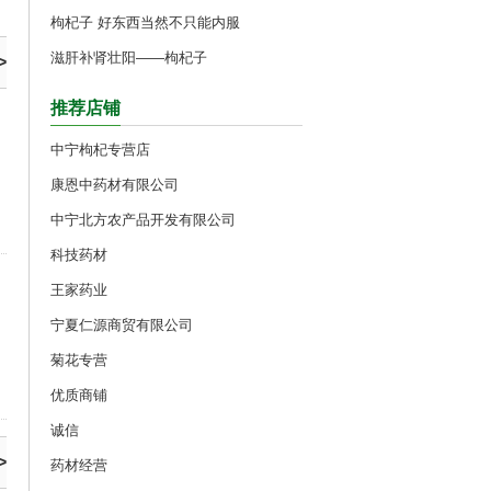
枸杞子 好东西当然不只能内服
滋肝补肾壮阳——枸杞子
>
推荐店铺
中宁枸杞专营店
康恩中药材有限公司
中宁北方农产品开发有限公司
科技药材
王家药业
宁夏仁源商贸有限公司
菊花专营
优质商铺
诚信
>
药材经营