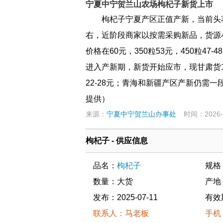
宁夏中宁贺兰山农场枸杞子新货上市
枸杞子宁夏产区正值产新，当前头
右，近阶段商家以按需采购新品，货源
价格在60元，350粒53元，450粒4
进入产新期，新货开始应市，现甘肃货1
22-28元；青海和新疆产区产新仍需一段
提供）
来源：
宁夏中宁贺兰山办事处
时间：2026-0
枸杞子 - 供应信息
品名：
枸杞子
规格
数量：大货
产地
发布：2025-07-11
有效
联系人：马老板
手机：