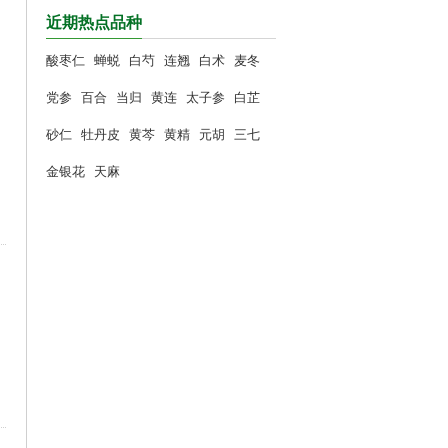
近期热点品种
酸枣仁
蝉蜕
白芍
连翘
白术
麦冬
党参
百合
当归
黄连
太子参
白芷
砂仁
牡丹皮
黄芩
黄精
元胡
三七
金银花
天麻