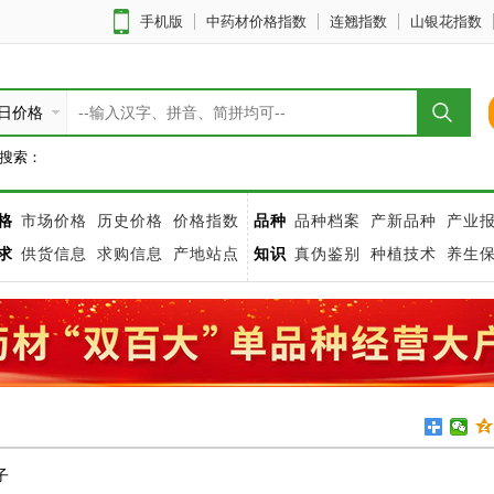
手机版
中药材价格指数
连翘指数
山银花指数
日价格
搜索：
格
市场价格
历史价格
价格指数
品种
品种档案
产新品种
产业
求
供货信息
求购信息
产地站点
知识
真伪鉴别
种植技术
养生
子