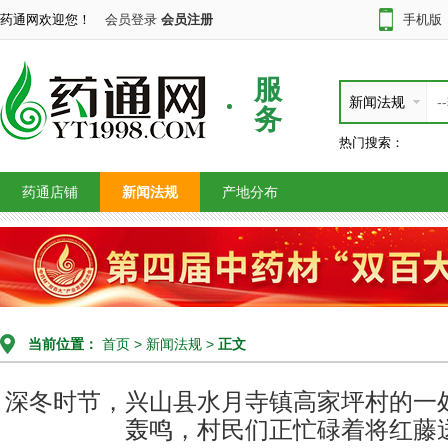
药通网欢迎您！
会员登录
会员注册
手机版
服
新闻法规
务
热门搜索：
药通店铺
新闻法规
产地分布
当前位置：
首页
>
新闻法规
>
正文
深冬时节，兴山县水月寺镇高家坪村的一
轰鸣，村民们正忙碌着将红藤