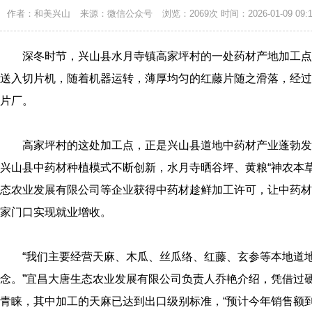
作者：和美兴山
来源：微信公众号
浏览：2069次
时间：2026-01-09 09:1
深冬时节，兴山县水月寺镇高家坪村的一处药材产地加工点
送入切片机，随着机器运转，薄厚均匀的红藤片随之滑落，经过
片厂。
高家坪村的这处加工点，正是兴山县道地中药材产业蓬勃发
兴山县中药材种植模式不断创新，水月寺晒谷坪、黄粮“神农本
态农业发展有限公司等企业获得中药材趁鲜加工许可，让中药材从
家门口实现就业增收。
“我们主要经营天麻、木瓜、丝瓜络、红藤、玄参等本地道地
念。”宜昌大唐生态农业发展有限公司负责人乔艳介绍，凭借过
青睐，其中加工的天麻已达到出口级别标准，“预计今年销售额到年