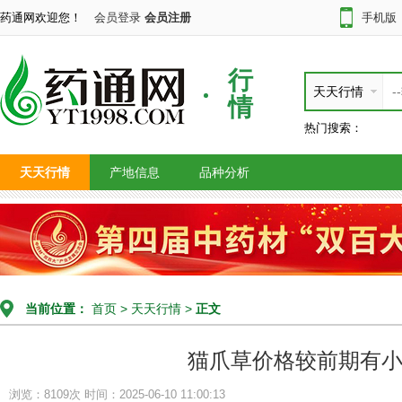
药通网欢迎您！
会员登录
会员注册
手机版
行
天天行情
情
热门搜索：
天天行情
产地信息
品种分析
当前位置：
首页
>
天天行情
>
正文
猫爪草价格较前期有
浏览：8109次
时间：2025-06-10 11:00:13