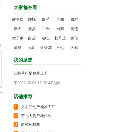
大家都在看
酸枣仁
蝉蜕
白芍
连翘
白术
麦冬
党参
百合
当归
黄连
太子参
白芷
砂仁
牡丹皮
黄芩
复
黄精
元胡
金银花
三七
天麻
我的足迹
仙鹤草行情稳步上升
于2026-08-08 13:02:44访问
字
店铺推荐
1
文山三七产地加工厂
2
东北大货产地供应
3
两省药材栈