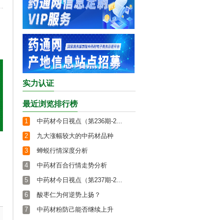
实力认证
最近浏览排行榜
1
中药材今日视点（第236期-2...
2
九大涨幅较大的中药材品种
3
蝉蜕行情深度分析
4
中药材百合行情走势分析
5
中药材今日视点（第237期-2...
6
酸枣仁为何逆势上扬？
7
中药材粉防己能否继续上升