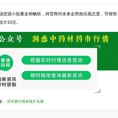
场货源小批量走销畅快，持货商对未来走势抱乐观态度，导致惜
统片10元。
篇：
淫羊藿行情表现不乐观