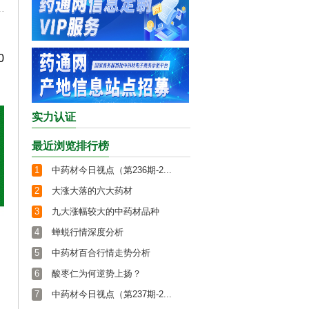
0
实力认证
最近浏览排行榜
1
中药材今日视点（第236期-2...
2
大涨大落的六大药材
3
九大涨幅较大的中药材品种
4
蝉蜕行情深度分析
5
中药材百合行情走势分析
6
酸枣仁为何逆势上扬？
7
中药材今日视点（第237期-2...