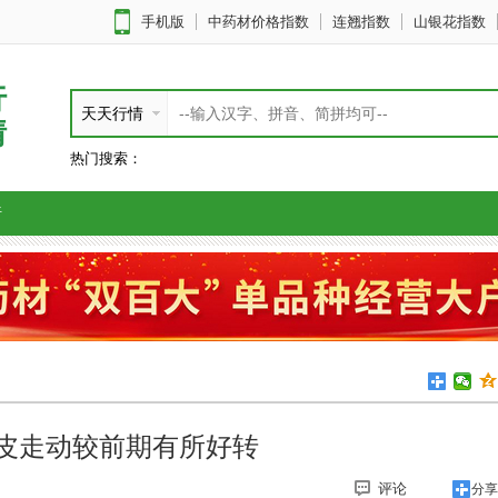
手机版
中药材价格指数
连翘指数
山银花指数
行
天天行情
情
热门搜索：
析
皮走动较前期有所好转
评论
分享