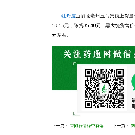
牡丹皮
近阶段亳州五马集镇上货量
50-55元，陈货35-40元，黑大统货售
元左右。
上一篇：
香附行情稳中有落
下一篇：
肉