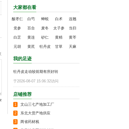
大家都在看
酸枣仁
白芍
蝉蜕
白术
连翘
党参
百合
麦冬
太子参
当归
白芷
黄连
砂仁
黄精
黄芩
元胡
黄芪
牡丹皮
甘草
天麻
复
我的足迹
牡丹皮走动较前期有所好转
于2026-08-07 15:06:32访问
店铺推荐
字
1
文山三七产地加工厂
2
东北大货产地供应
3
两省药材栈