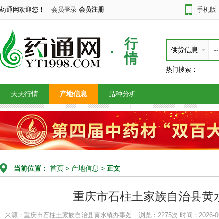
药通网欢迎您！
会员登录
会员注册
手机版
行
供货信息
情
热门搜索：
天天行情
产地信息
品种分析
当前位置：
首页
>
产地信息
>
正文
重庆市石柱土家族自治县黄
来源：重庆市石柱土家族自治县黄水镇办事处
浏览：2275次
时间：2026-06-