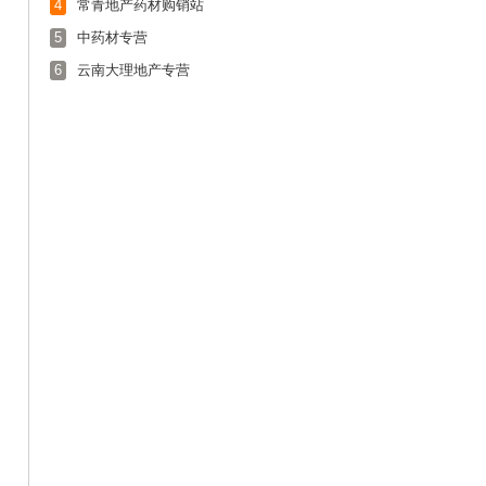
4
常青地产药材购销站
5
中药材专营
6
云南大理地产专营