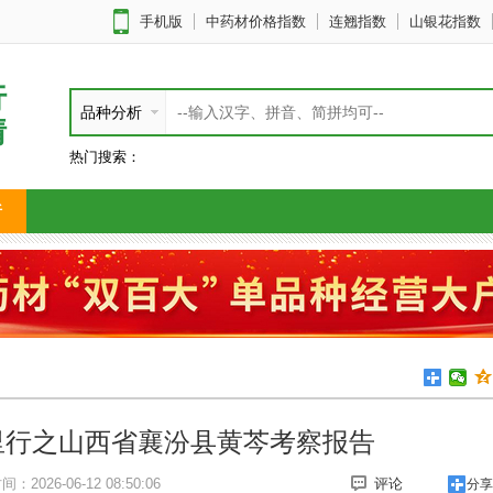
手机版
中药材价格指数
连翘指数
山银花指数
行
品种分析
情
热门搜索：
析
里行之山西省襄汾县黄芩考察报告
间：2026-06-12 08:50:06
评论
分享