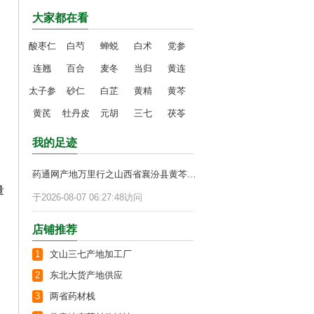
大家都在看
酸枣仁
白芍
蝉蜕
白术
党参
连翘
百合
麦冬
当归
黄连
太子参
砂仁
白芷
黄精
黄芩
黄芪
牡丹皮
元胡
三七
茯苓
我的足迹
药通网产地万里行之山西省襄汾县黄芩考察报告
量
于2026-08-07 06:27:48访问
店铺推荐
1
文山三七产地加工厂
2
东北大货产地供应
3
两省药材栈