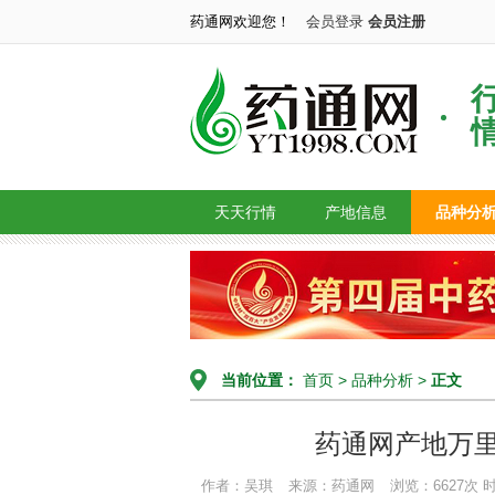
药通网欢迎您！
会员登录
会员注册
天天行情
产地信息
品种分
当前位置：
首页
>
品种分析
>
正文
药通网产地万
作者：吴琪
来源：药通网
浏览：6627次
时