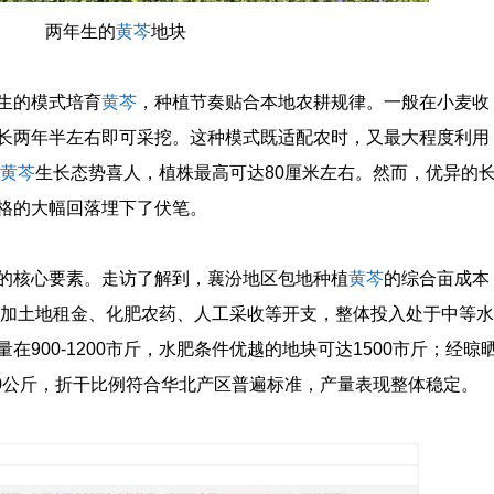
两年生的
黄芩
地块
生的模式培育
黄芩
，种植节奏贴合本地农耕规律。一般在小麦收
长两年半左右即可采挖。这种模式既适配农时，又最大程度利用
黄芩
生长态势喜人，植株最高可达80厘米左右。然而，优异的
格的大幅回落埋下了伏笔。
的核心要素。走访了解到，襄汾地区包地种植
黄芩
的综合亩成本
，叠加土地租金、化肥农药、人工采收等开支，整体投入处于中等水
900-1200市斤，水肥条件优越的地块可达1500市斤；经晾
00公斤，折干比例符合华北产区普遍标准，产量表现整体稳定。