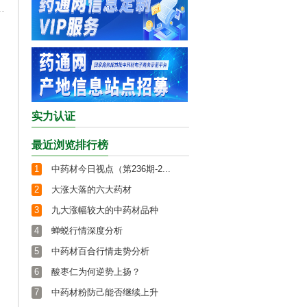
实力认证
最近浏览排行榜
1
中药材今日视点（第236期-2...
2
大涨大落的六大药材
3
九大涨幅较大的中药材品种
4
蝉蜕行情深度分析
5
中药材百合行情走势分析
6
酸枣仁为何逆势上扬？
7
中药材粉防己能否继续上升