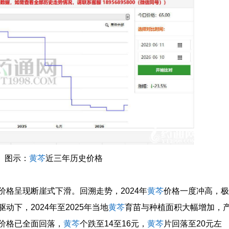
图示：
黄芩
近三年历史价格
价格呈现断崖式下滑。回溯走势，2024年
黄芩
价格一度冲高，极
下，2024年至2025年当地
黄芩
育苗与种植面积大幅增加，
价格已全面回落，
黄芩
个跌至14至16元，
黄芩
片回落至20元左