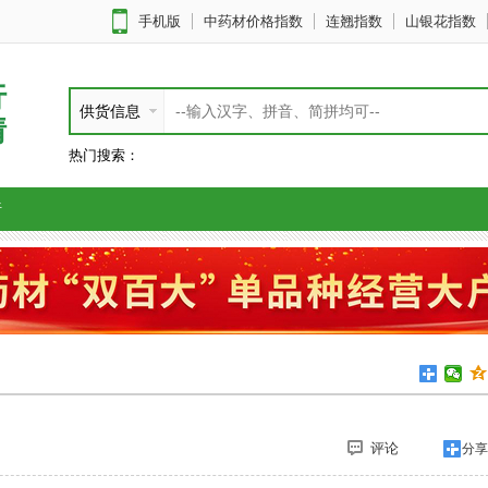
手机版
中药材价格指数
连翘指数
山银花指数
行
供货信息
情
热门搜索：
析
评论
分享