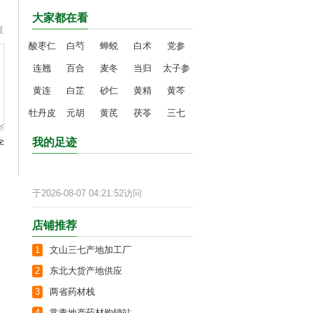
大家都在看
复
酸枣仁
白芍
蝉蜕
白术
党参
连翘
百合
麦冬
当归
太子参
黄连
白芷
砂仁
黄精
黄芩
牡丹皮
元胡
黄芪
茯苓
三七
我的足迹
字
于2026-08-07 04:21:52访问
店铺推荐
1
文山三七产地加工厂
2
东北大货产地供应
3
两省药材栈
4
常青地产药材购销站