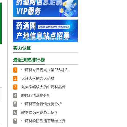
实力认证
最近浏览排行榜
1
中药材今日视点（第236期-2...
2
大涨大落的六大药材
3
九大涨幅较大的中药材品种
4
蝉蜕行情深度分析
5
中药材百合行情走势分析
6
酸枣仁为何逆势上扬？
7
中药材粉防己能否继续上升