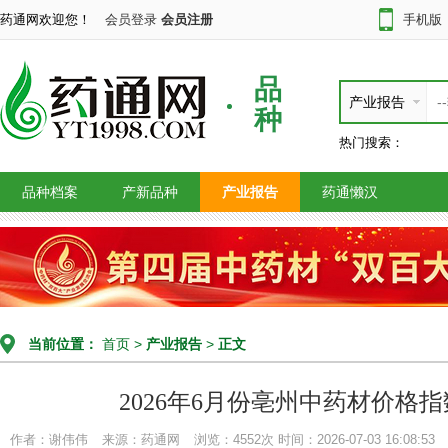
药通网欢迎您！
会员登录
会员注册
手机版
品
产业报告
种
热门搜索：
品种档案
产新品种
产业报告
药通懒汉
当前位置：
首页
>
产业报告
>
正文
2026年6月份亳州中药材价格
作者：谢伟伟
来源：药通网
浏览：4552次
时间：2026-07-03 16:08:53