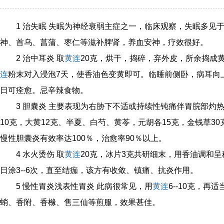
1 治失眠 失眠为神经衰弱主症之一，临床观察，失眠多见
神、首乌、菖蒲、枣仁等滋补脾肾，养血安神，疗效很好。
2 治中耳炎 取
黄连
20克，烘干，捣碎，弃外皮，所余捣成
连
粉末对入浸泡7天，使香油色变黄即可。临睡前侧卧，病耳向
日可痊愈。忌辛辣食物。
3 胆囊炎 主要表现为右胁下不适或持续性钝痛伴胃脘部灼
10克，大黄12克、半夏、白芍、黄苓，元胡各15克，金钱草3
慢性胆囊炎有效率达100％，治愈率90％以上。
4 水火烫伤 取
黄连
20克，冰片3克共研细末，用香油调和
日涂3--6次，直至结痂，该方有收敛、镇痛、抗炎作用。
5 慢性胃炎浅表性胃炎 此病很常见，用
黄连
6--10克，
蛸、香附、香橼、售三仙等煎服，效果甚佳。