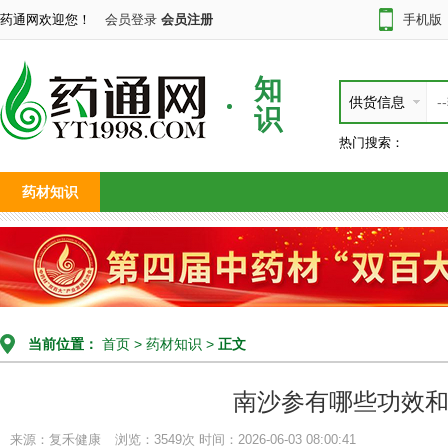
药通网欢迎您！
会员登录
会员注册
手机版
知
供货信息
识
热门搜索：
药材知识
当前位置：
首页
>
药材知识
>
正文
南沙参有哪些功效
来源：复禾健康
浏览：3549次
时间：2026-06-03 08:00:41