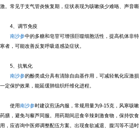
激。常见于支气管炎恢复期，症状表现为咳嗽痰少难咯、声音嘶
4、调节免疫
南沙参
中的多糖和皂苷可增强巨噬细胞活性，提高机体非特
寒者，可能改善反复呼吸道感染症状。
5、抗氧化
南沙参
的酚类成分具有清除自由基作用，可减轻氧化应激损
一定保护效果，能延缓肺组织纤维化进程。
使用
南沙参
时建议煎汤内服，常规用量为9-15克，风寒咳
药膳，避免与藜芦同服。用药期间忌食辛辣刺激食物，保持饮食
用，应咨询中医师调整配伍方案。出现食欲减退、腹泻等不适时