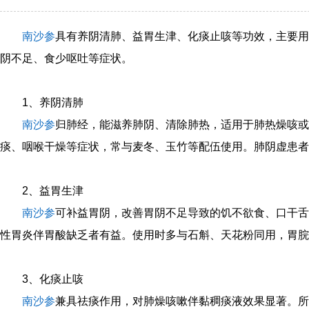
南沙参
具有养阴清肺、益胃生津、化痰止咳等功效，主要用
阴不足、食少呕吐等症状。
1、养阴清肺
南沙参
归肺经，能滋养肺阴、清除肺热，适用于肺热燥咳或
痰、咽喉干燥等症状，常与麦冬、玉竹等配伍使用。肺阴虚患者
2、益胃生津
南沙参
可补益胃阴，改善胃阴不足导致的饥不欲食、口干舌
性胃炎伴胃酸缺乏者有益。使用时多与石斛、天花粉同用，胃脘
3、化痰止咳
南沙参
兼具祛痰作用，对肺燥咳嗽伴黏稠痰液效果显著。所