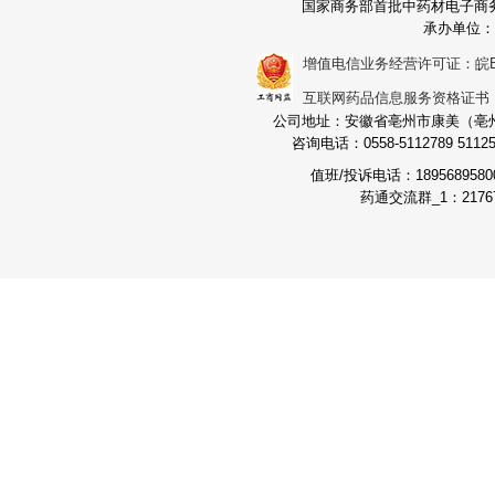
国家商务部首批中药材电子商
承办单位：
增值电信业务经营许可证：皖B2-2
互联网药品信息服务资格证书：（皖
公司地址：安徽省亳州市康美（亳州）
咨询电话：0558-5112789 511251
值班/投诉电话：189568958
药通交流群_1：21767