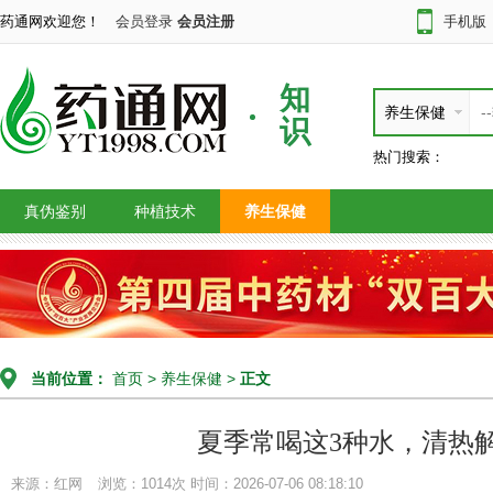
药通网欢迎您！
会员登录
会员注册
手机版
知
养生保健
识
热门搜索：
真伪鉴别
种植技术
养生保健
当前位置：
首页
>
养生保健
>
正文
夏季常喝这3种水，清热
来源：红网
浏览：1014次
时间：2026-07-06 08:18:10