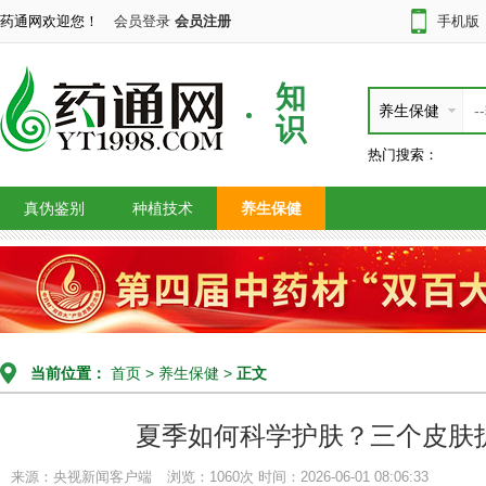
药通网欢迎您！
会员登录
会员注册
手机版
知
养生保健
识
热门搜索：
真伪鉴别
种植技术
养生保健
当前位置：
首页
>
养生保健
>
正文
夏季如何科学护肤？三个皮肤
来源：央视新闻客户端
浏览：1060次
时间：2026-06-01 08:06:33