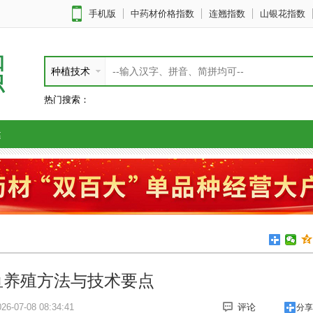
手机版
中药材价格指数
连翘指数
山银花指数
知
种植技术
识
热门搜索：
健
鱼养殖方法与技术要点
-07-08 08:34:41
评论
分享