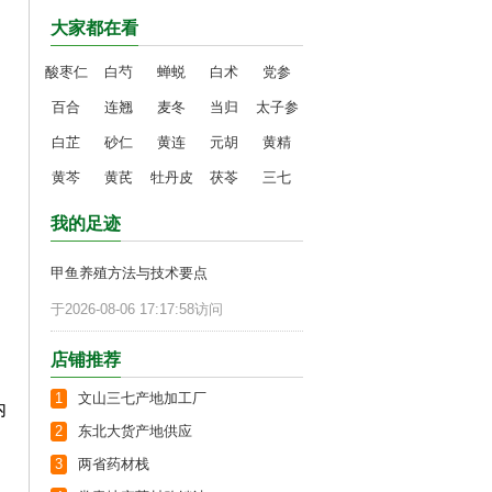
大家都在看
酸枣仁
白芍
蝉蜕
白术
党参
百合
连翘
麦冬
当归
太子参
白芷
砂仁
黄连
元胡
黄精
黄芩
黄芪
牡丹皮
茯苓
三七
我的足迹
甲鱼养殖方法与技术要点
于2026-08-06 17:17:58访问
店铺推荐
1
文山三七产地加工厂
内
2
东北大货产地供应
3
两省药材栈