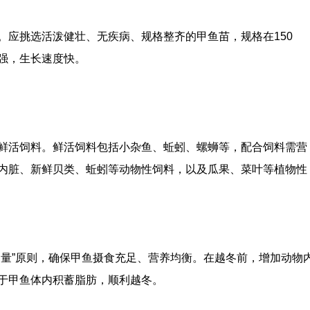
。应挑选活泼健壮、无疾病、规格整齐的甲鱼苗，规格在150
力强，生长速度快。
鲜活饲料。鲜活饲料包括小杂鱼、蚯蚓、螺蛳等，配合饲料需营
内脏、新鲜贝类、蚯蚓等动物性饲料，以及瓜果、菜叶等植物性
定量”原则，确保甲鱼摄食充足、营养均衡。在越冬前，增加动物
于甲鱼体内积蓄脂肪，顺利越冬。