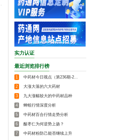
实力认证
最近浏览排行榜
1
中药材今日视点（第236期-2...
2
大涨大落的六大药材
3
九大涨幅较大的中药材品种
4
蝉蜕行情深度分析
5
中药材百合行情走势分析
6
酸枣仁为何逆势上扬？
7
中药材粉防己能否继续上升