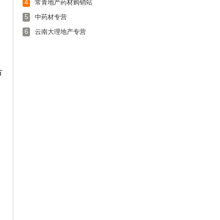
4
常青地产药材购销站
5
中药材专营
6
云南大理地产专营
节