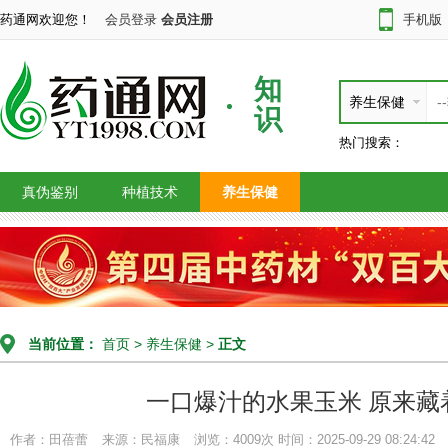
药通网欢迎您！
会员登录
会员注册
手机版
知
养生保健
识
热门搜索：
真伪鉴别
种植技术
养生保健
当前位置：
首页
>
养生保健
>
正文
一口爆汁的水果玉米 原来藏
作者：田蓓蕾
来源：民福康
浏览：4009次
时间：2025-09-29 08:24:42