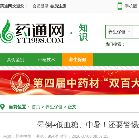
药通网欢迎您！
会员登录
会员注册
手机版
知
养生保健
识
热门搜索：
真伪鉴别
种植技术
养生保健
当前位置：
首页
>
养生保健
>
正文
晕倒≠低血糖、中暑！还要警惕
来源：养生中国
浏览：954次
时间：2026-07-08 08:37:23