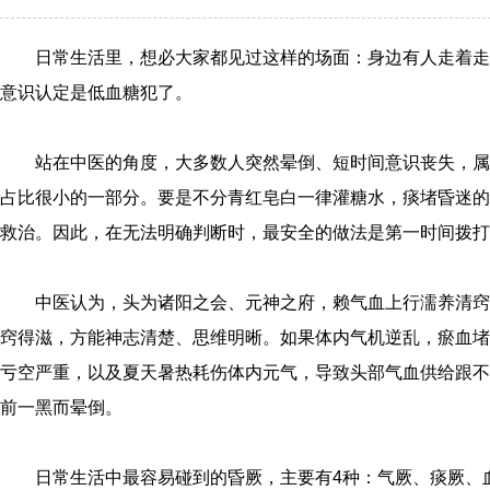
日常生活里，想必大家都见过这样的场面：身边有人走着走
意识认定是低血糖犯了。
站在中医的角度，大多数人突然晕倒、短时间意识丧失，属
占比很小的一部分。要是不分青红皂白一律灌糖水，痰堵昏迷的
救治。因此，在无法明确判断时，最安全的做法是第一时间拨打1
中医认为，头为诸阳之会、元神之府，赖气血上行濡养清窍
窍得滋，方能神志清楚、思维明晰。如果体内气机逆乱，瘀血堵
亏空严重，以及夏天暑热耗伤体内元气，导致头部气血供给跟不
前一黑而晕倒。
日常生活中最容易碰到的昏厥，主要有4种：气厥、痰厥、