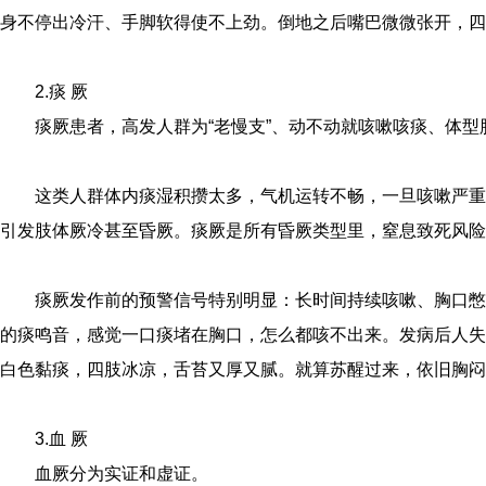
身不停出冷汗、手脚软得使不上劲。倒地之后嘴巴微微张开，四
2.痰 厥
痰厥患者，高发人群为“老慢支”、动不动就咳嗽咳痰、体
这类人群体内痰湿积攒太多，气机运转不畅，一旦咳嗽严重
引发肢体厥冷甚至昏厥。痰厥是所有昏厥类型里，窒息致死风险
痰厥发作前的预警信号特别明显：长时间持续咳嗽、胸口憋
的痰鸣音，感觉一口痰堵在胸口，怎么都咳不出来。发病后人失
白色黏痰，四肢冰凉，舌苔又厚又腻。就算苏醒过来，依旧胸闷
3.血 厥
血厥分为实证和虚证。