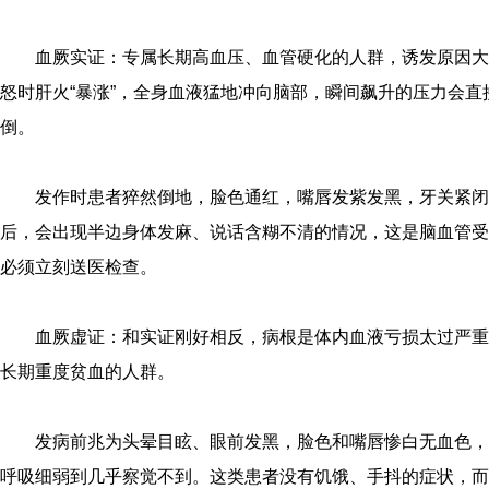
血厥实证：专属长期高血压、血管硬化的人群，诱发原因大
怒时肝火“暴涨”，全身血液猛地冲向脑部，瞬间飙升的压力会
倒。
发作时患者猝然倒地，脸色通红，嘴唇发紫发黑，牙关紧闭
后，会出现半边身体发麻、说话含糊不清的情况，这是脑血管受
必须立刻送医检查。
血厥虚证：和实证刚好相反，病根是体内血液亏损太过严重
长期重度贫血的人群。
发病前兆为头晕目眩、眼前发黑，脸色和嘴唇惨白无血色，
呼吸细弱到几乎察觉不到。这类患者没有饥饿、手抖的症状，而