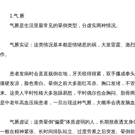
1.气 厥
气厥是生活里最常见的晕倒类型，分虚实两种情况。
气厥实证：这类情况基本都是情绪惹的祸，大发雷霆、激烈
作。
患者发病时会直直栽倒在地，牙关咬得很紧，双手攥成拳头
僵硬发凉，脸色青白。晕倒之前大多面红耳赤、胸口发堵，不管
来。这类人平时性格大多急躁易怒，平时偶尔也会胸闷、肋骨两
是中老年高血压病患者，一旦出现这种气厥，大概率会诱发脑血
气厥虚证：这类晕倒“偏爱”体质虚弱的人，长期熬夜透支
一般在精神紧张、长时间排队站立、过度劳累之后突发。晕倒前