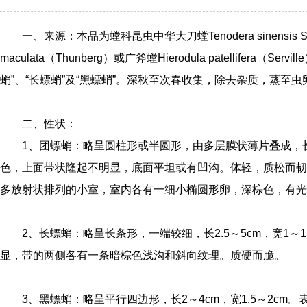
一、来源：本品为螳科昆虫中华大刀螳Tenodera sinensis Sau
maculata（Thunberg）或广斧螳Hierodula patellifera
蛸”、“长螵蛸”及“黑螵蛸”。深秋至次春收集，除去杂质，蒸至
二、性状：
1、团螵蛸：略呈圆柱形或半圆形，由多层膜状薄片叠成，长2
色，上面带状隆起不明显，底面平坦或有凹沟。体轻，质松而韧
多放射状排列的小室，室内各有一细小椭圆形卵，深棕色，有光
2、长螵蛸：略呈长条形，一端较细，长2.5～5cm，宽1～
显，带的两侧各有一条暗棕色浅沟和斜向纹理。质硬而脆。
3、黑螵蛸：略呈平行四边形，长2～4cm，宽1.5～2c