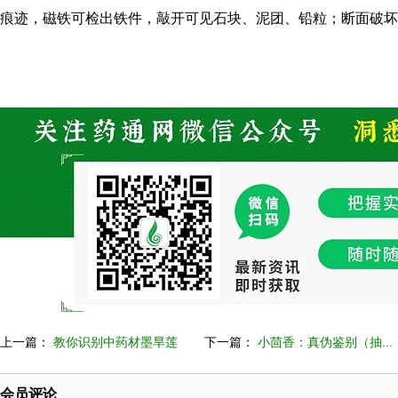
痕迹，磁铁可检出铁件，敲开可见石块、泥团、铅粒；断面破坏
上一篇：
教你识别中药材墨旱莲
下一篇：
小茴香：真伪鉴别（抽...
会员评论