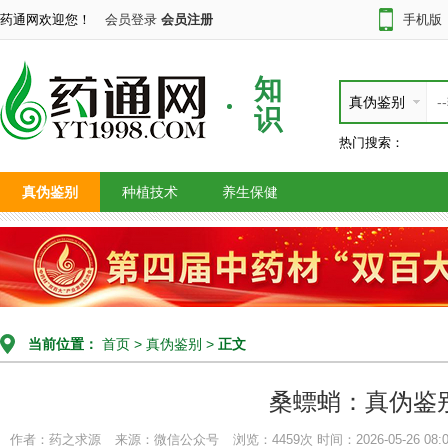
药通网欢迎您！
会员登录
会员注册
手机版
知
真伪鉴别
识
热门搜索：
真伪鉴别
种植技术
养生保健
当前位置：
首页
>
真伪鉴别
>
正文
桑螵蛸：真伪鉴
作者：药之求源
来源：微信公众号
浏览：4459次
时间：2026-05-26 08:0