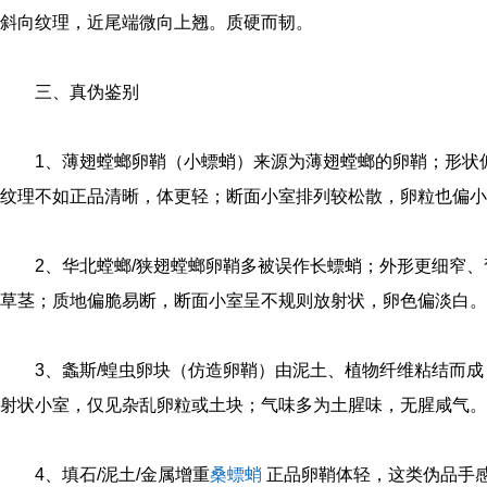
斜向纹理，近尾端微向上翘。质硬而韧。
三、真伪鉴别
1、薄翅螳螂卵鞘（小螵蛸）来源为薄翅螳螂的卵鞘；形状
纹理不如正品清晰，体更轻；断面小室排列较松散，卵粒也偏小
2、华北螳螂/狭翅螳螂卵鞘多被误作长螵蛸；外形更细窄
草茎；质地偏脆易断，断面小室呈不规则放射状，卵色偏淡白。
3、螽斯/蝗虫卵块（仿造卵鞘）由泥土、植物纤维粘结而
射状小室，仅见杂乱卵粒或土块；气味多为土腥味，无腥咸气。
4、填石/泥土/金属增重
桑螵蛸
正品卵鞘体轻，这类伪品手