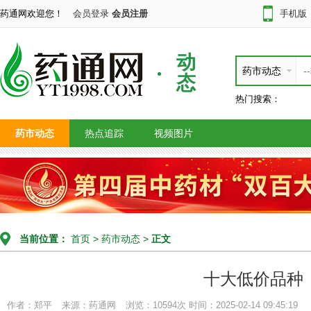
药通网欢迎您！
会员登录
会员注册
手机版
动
药市动态
态
热门搜索：
药市动态
热点追踪
视频图片
当前位置：
首页
>
药市动态
>
正文
十大低价品种
作者：郑平
来源：药通网
浏览：10594次
时间：2025-02-14 09:45:19