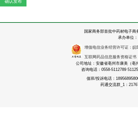
国家商务部首批中药材电子商
承办单位：
增值电信业务经营许可证：皖B2-2
互联网药品信息服务资格证书：（皖
公司地址：安徽省亳州市康美（亳州）
咨询电话：0558-5112789 511251
值班/投诉电话：189568958
药通交流群_1：21767