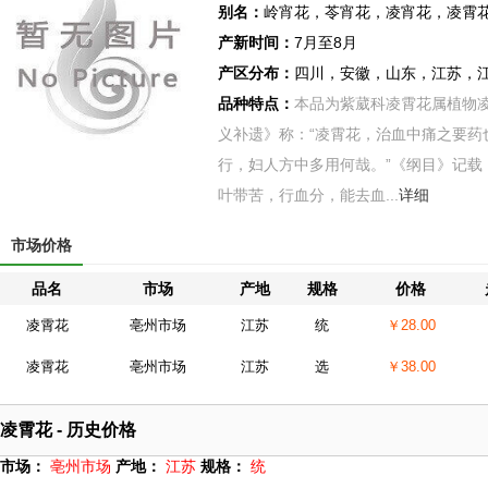
别名：
岭宵花，苓宵花，凌宵花，凌霄
产新时间：
7月至8月
产区分布：
四川，安徽，山东，江苏，
品种特点：
本品为紫葳科凌霄花属植物
义补遗》称：“凌霄花，治血中痛之要药
行，妇人方中多用何哉。”《纲目》记载
叶带苦，行血分，能去血...
详细
市场价格
品名
市场
产地
规格
价格
凌霄花
亳州市场
江苏
统
￥28.00
凌霄花
亳州市场
江苏
选
￥38.00
凌霄花 - 历史价格
市场：
亳州市场
产地：
江苏
规格：
统