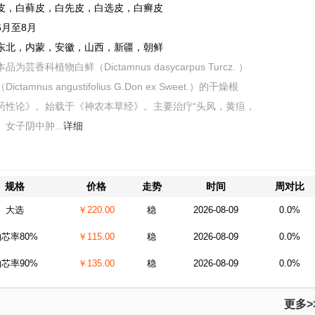
皮，白藓皮，白先皮，白选皮，白癣皮
6月至8月
东北，内蒙，安徽，山西，新疆，朝鲜
本品为芸香科植物白鲜（Dictamnus dasycarpus Turcz. ）
tamnus angustifolius G.Don ex Sweet.）的干燥根
药性论》。始载于《神农本草经》。主要治疗“头风，黄疸，
女子阴中肿...
详细
规格
价格
走势
时间
周对比
大选
￥220.00
稳
2026-08-09
0.0%
芯率80%
￥115.00
稳
2026-08-09
0.0%
芯率90%
￥135.00
稳
2026-08-09
0.0%
更多>