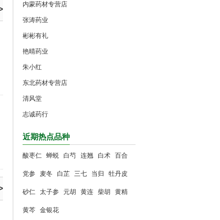
内蒙药材专营店
>
张涛药业
彬彬有礼
艳晴药业
朱小红
东北药材专营店
清风堂
志诚药行
近期热点品种
酸枣仁
蝉蜕
白芍
连翘
白术
百合
党参
麦冬
白芷
三七
当归
牡丹皮
>
砂仁
太子参
元胡
黄连
柴胡
黄精
黄芩
金银花