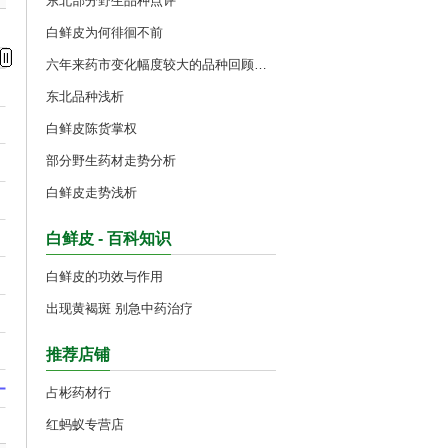
东北部分野生品种点评
白鲜皮为何徘徊不前
六年来药市变化幅度较大的品种回顾（十八）
东北品种浅析
白鲜皮陈货掌权
部分野生药材走势分析
白鲜皮走势浅析
白鲜皮 - 百科知识
白鲜皮的功效与作用
出现黄褐斑 别急中药治疗
推荐店铺
占彬药材行
红蚂蚁专营店