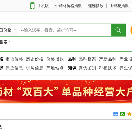
手机版
中药材价格指数
连翘指数
山银花指数
日价格
搜索：
格
市场价格
历史价格
价格指数
品种
品种档案
产新品种
产业
求
供货信息
求购信息
产地站点
知识
真伪鉴别
种植技术
养生
皮