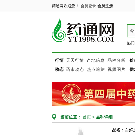
药通网欢迎您！
会员登录
会员注册
今
热门
行情
天天行情
产地信息
品种分析
价
动态
药市动态
热点追踪
视频图片
供
当前位置：
首页
>
品种详细
品名：
白鲜