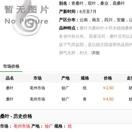
别名：
青桑叶，双叶，桑业，霜桑叶
产新时间：
6月至7月
产区分布：
云南，南京，四川，安徽，
品种特点：
桑叶为桑科叶小乔木植物桑树Mor
各省均有分布。 医家论药：桑叶甘所以
故下气而益阴，是以能主阴虚寒热及因
脚气水肿，利大...
详细
市场价格
品名
市场
产地
规格
价格
走
桑叶
亳州市场
较广
统
￥2.50
桑叶
亳州市场
较广
青
￥4.50
桑叶 - 历史价格
市场：
亳州市场
产地：
较广
规格：
统