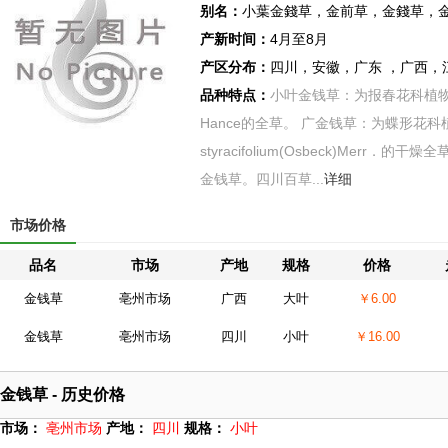
别名：
小葉金錢草，金前草，金錢草，
产新时间：
4月至8月
产区分布：
四川，安徽，广东 ，广西，
品种特点：
小叶金钱草：为报春花科植物过路黄Ly
Hance的全草。 广金钱草：为蝶形花科植
styracifolium(Osbeck)Merr
金钱草。四川百草...
详细
市场价格
品名
市场
产地
规格
价格
金钱草
亳州市场
广西
大叶
￥6.00
金钱草
亳州市场
四川
小叶
￥16.00
金钱草 - 历史价格
市场：
亳州市场
产地：
四川
规格：
小叶