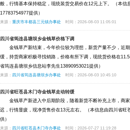
般，行情基本保持稳定，现统装货交易价在12元上下。 （本信
17783754977提供）
来源：
重庆市丰都县三元镇办事处
时间：2026-08-03 11:05:01
四川省筠连县塘坝乡金钱草价格下调
金钱草产新结束，今年价位较为理想，新货产量不少，近期
缓，持货商家积极寻找销路，价格有所下调，现统货价格在11.5-1
省筠连县塘坝乡信息站李先生13890953021提供）
来源：
四川省筠连县塘坝乡办事处
时间：2026-08-03 10:45:10
四川省旺苍县木门寺金钱草走动转缓
金钱草产新进入中后期阶段，随着新货不断补充上市，商家
迟，行情显疲，现净货售价在13元左右。 （本信息由四川省旺苍县
供）
来源：
四川省旺苍县木门寺办事处
时间：2026-07-27 11:19:28