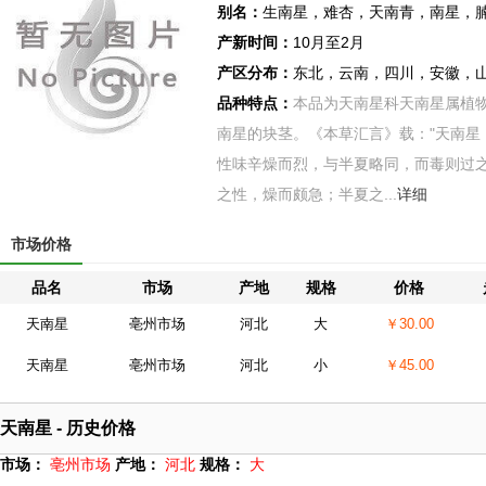
别名：
生南星，难杏，天南青，南星，
产新时间：
10月至2月
产区分布：
东北，云南，四川，安徽，
品种特点：
本品为天南星科天南星属植
南星的块茎。《本草汇言》载："天南星
性味辛燥而烈，与半夏略同，而毒则过
之性，燥而颇急；半夏之...
详细
市场价格
品名
市场
产地
规格
价格
天南星
亳州市场
河北
大
￥30.00
天南星
亳州市场
河北
小
￥45.00
天南星 - 历史价格
市场：
亳州市场
产地：
河北
规格：
大