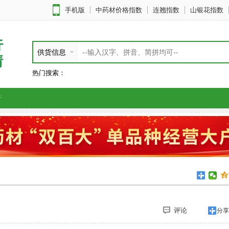
手机版
中药材价格指数
连翘指数
山银花指数
行
供货信息
情
热门搜索：
析
评论
分享