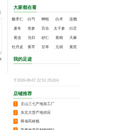
大家都在看
复
酸枣仁
白芍
蝉蜕
白术
连翘
麦冬
党参
百合
太子参
白芷
黄连
当归
砂仁
黄精
天麻
牡丹皮
黄芩
甘草
元胡
黄芪
我的足迹
字
于2026-08-07 22:51:25访问
店铺推荐
1
文山三七产地加工厂
2
东北大货产地供应
3
两省药材栈
4
常青地产药材购销站