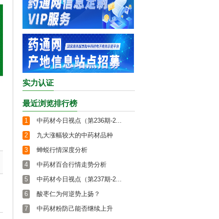
实力认证
最近浏览排行榜
1
中药材今日视点（第236期-2...
2
九大涨幅较大的中药材品种
3
蝉蜕行情深度分析
4
中药材百合行情走势分析
5
中药材今日视点（第237期-2...
6
酸枣仁为何逆势上扬？
7
中药材粉防己能否继续上升