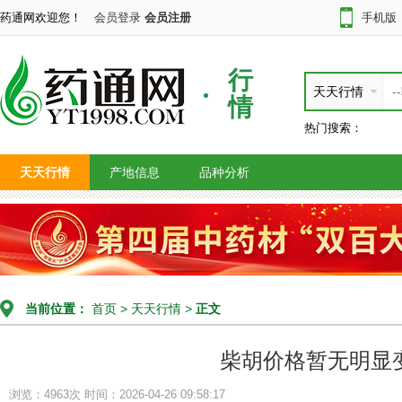
药通网欢迎您！
会员登录
会员注册
手机版
行
天天行情
情
热门搜索：
天天行情
产地信息
品种分析
当前位置：
首页
>
天天行情
>
正文
柴胡价格暂无明显
浏览：4963次
时间：2026-04-26 09:58:17