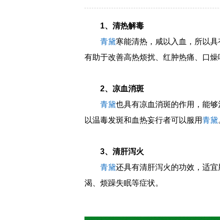
1、清热解毒
青黛
寒能清热，咸以入血，所以具
有助于改善高热烦扰、红肿热痛、口燥
2、凉血消斑
青黛
也具有凉血消斑的作用，能够
以温毒发斑和血热妄行者可以服用
青黛
3、清肝泻火
青黛
还具有清肝泻火的功效，适宜
渴、烦躁失眠等症状。