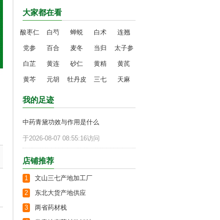
大家都在看
酸枣仁
白芍
蝉蜕
白术
连翘
党参
百合
麦冬
当归
太子参
白芷
黄连
砂仁
黄精
黄芪
黄芩
元胡
牡丹皮
三七
天麻
我的足迹
中药青黛功效与作用是什么
于2026-08-07 08:55:16访问
店铺推荐
1
文山三七产地加工厂
2
东北大货产地供应
3
两省药材栈