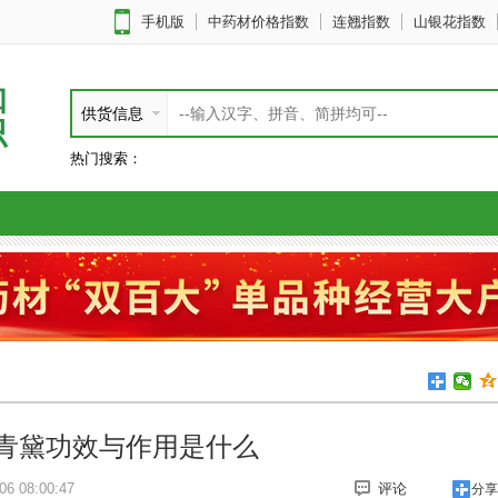
手机版
中药材价格指数
连翘指数
山银花指数
知
供货信息
识
热门搜索：
青黛功效与作用是什么
6 08:00:47
评论
分享