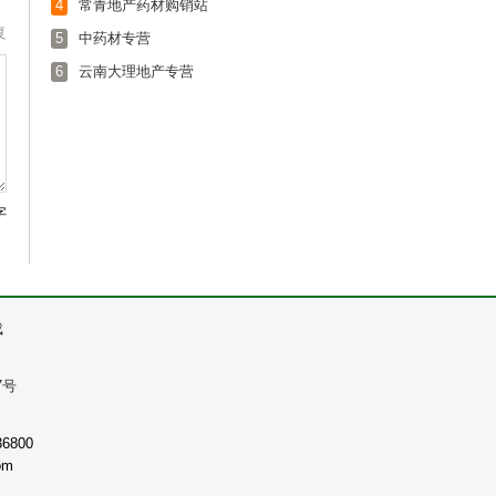
4
常青地产药材购销站
复
5
中药材专营
6
云南大理地产专营
字
载
7号
800
om