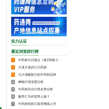
实力认证
最近浏览排行榜
1
中药材今日视点（第236期-2...
2
大涨大落的六大药材
3
九大涨幅较大的中药材品种
4
蝉蜕行情深度分析
5
中药材百合行情走势分析
6
酸枣仁为何逆势上扬？
7
中药材粉防己能否继续上升