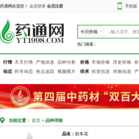
药通网欢迎您！
会员登录
会员注册
手机版
今日价格
热门搜索：
行情
天天行情
产地信息
品种分析
价格
市场价格
历史价格
价
动态
药市动态
热点追踪
视频图片
供求
供货信息
求购信息
产
当前位置：
首页
>
品种详细
品名：
款冬花