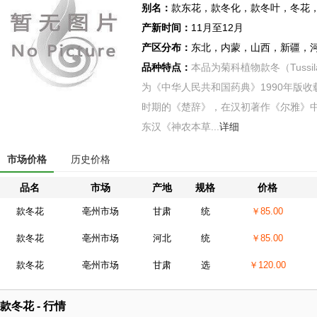
别名：
款东花，款冬化，款冬叶，冬花
产新时间：
11月至12月
产区分布：
东北，内蒙，山西，新疆，
品种特点：
本品为菊科植物款冬（Tussila
为《中华人民共和国药典》1990年版收
时期的《楚辞》，在汉初著作《尔雅》
东汉《神农本草...
详细
市场价格
历史价格
品名
市场
产地
规格
价格
款冬花
亳州市场
甘肃
统
￥85.00
款冬花
亳州市场
河北
统
￥85.00
款冬花
亳州市场
甘肃
选
￥120.00
款冬花 - 行情