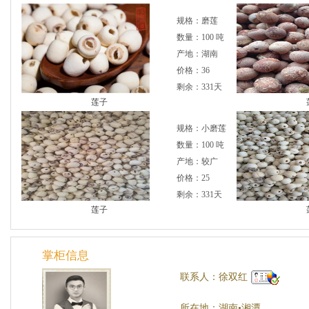
规格：磨莲
数量：100 吨
产地：湖南
价格：36
剩余：331天
莲子
规格：小磨莲
数量：100 吨
产地：较广
价格：25
剩余：331天
莲子
掌柜信息
联系人：徐双红
所在地：湖南•湘潭