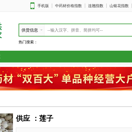
手机版
中药材价格指数
连翘指数
山银花指数
供
供货信息
求
热门搜索：
应
供应 ：莲子