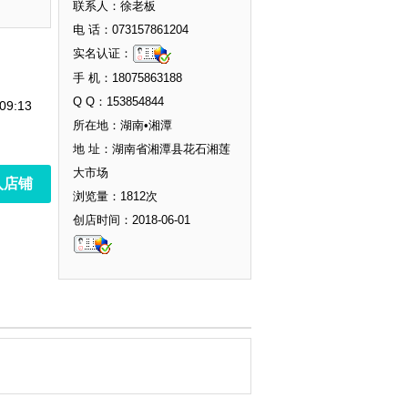
联系人：徐老板
电 话：073157861204
实名认证：
手 机：18075863188
Q Q：153854844
09:13
所在地：湖南•湘潭
地 址：湖南省湘潭县花石湘莲
大市场
入店铺
浏览量：1812次
创店时间：2018-06-01