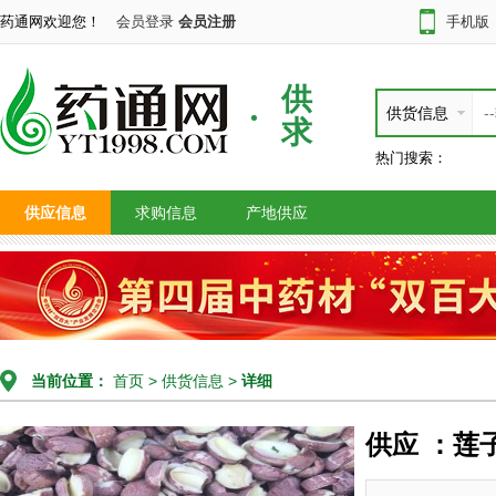
药通网欢迎您！
会员登录
会员注册
手机版
供
供货信息
求
热门搜索：
供应信息
求购信息
产地供应
当前位置：
首页
>
供货信息
>
详细
供应 ：莲