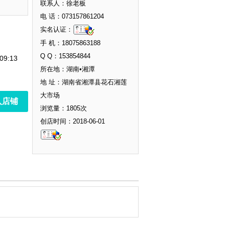
联系人：徐老板
电 话：073157861204
实名认证：
手 机：18075863188
Q Q：153854844
09:13
所在地：湖南•湘潭
地 址：湖南省湘潭县花石湘莲
大市场
入店铺
浏览量：1805次
创店时间：2018-06-01