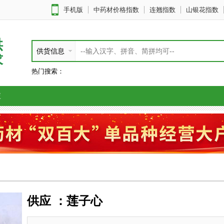
手机版
中药材价格指数
连翘指数
山银花指数
供
供货信息
求
热门搜索：
应
供应 ：莲子心