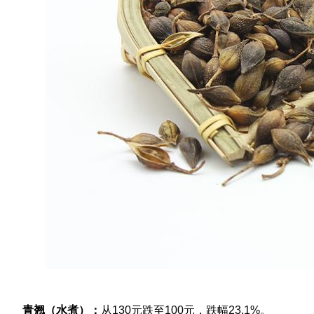
青翘（水煮）：
从130元跌至100元，跌幅23.1%。