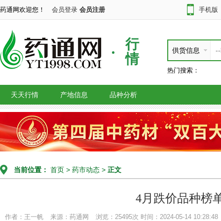
药通网欢迎您！
会员登录
会员注册
手机版
行
供货信息
情
热门搜索：
天天行情
产地信息
品种分析
当前位置：
首页
>
药市动态
>
正文
4月跌价品种榜
作者：王一帆
来源：药通网
浏览：25495次
时间：2024-05-14 10:28:48