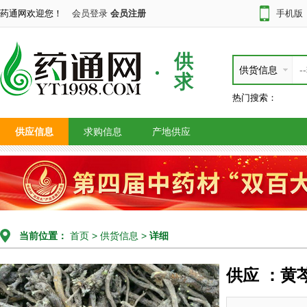
药通网欢迎您！
会员登录
会员注册
手机版
供
供货信息
求
热门搜索：
供应信息
求购信息
产地供应
当前位置：
首页
>
供货信息
>
详细
供应 ：黄