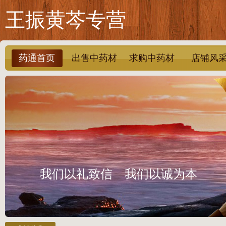
王振黄芩专营
药通首页
出售中药材
求购中药材
店铺风
我们以礼致信 我们以诚为本