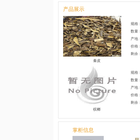
产品展示
规格
数量
产地
价格
剩余：
秦皮
规格
数量
产地
价格
剩余：
槟榔
掌柜信息
联