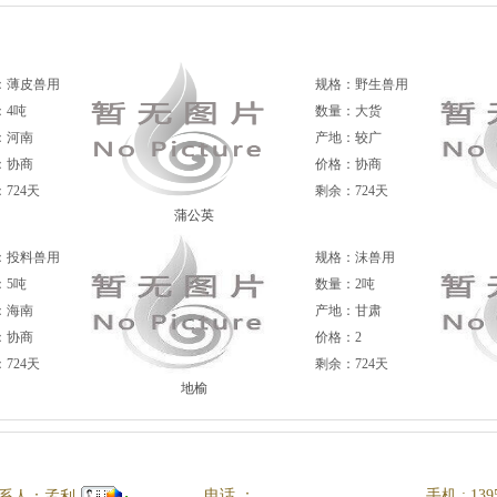
：薄皮兽用
规格：野生兽用
：4吨
数量：大货
：河南
产地：较广
：协商
价格：协商
724天
剩余：724天
蒲公英
：投料兽用
规格：沫兽用
：5吨
数量：2吨
：海南
产地：甘肃
：协商
价格：2
724天
剩余：724天
地榆
电话 ：
手机 : 139
系人：孟利