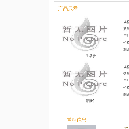
产品展示
规
数
产
价
剩余
手掌参
规格
数
产
价
剩余
薏苡仁
掌柜信息
联